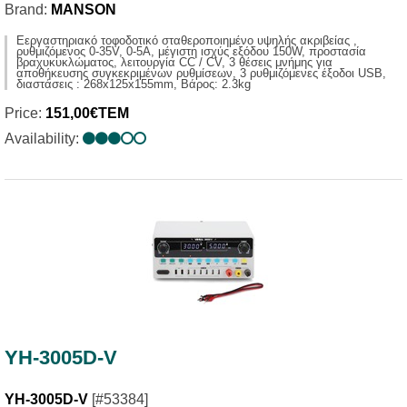
Brand:
MANSON
Eεργαστηριακό τοφοδοτικό σταθεροποιημένο υψηλής ακριβείας ,
ρυθμιζόμενος 0-35V, 0-5A, μέγιστη ισχύς εξόδου 150W, προστασία
βραχυκυκλώματος, λειτουργία CC / CV, 3 θέσεις μνήμης για
αποθήκευσης συγκεκριμένων ρυθμίσεων, 3 ρυθμιζόμενες έξοδοι USB,
διαστάσεις : 268x125x155mm, Βάρος: 2.3kg
Price:
151,00€ΤΕΜ
Availability:
YH-3005D-V
YH-3005D-V
[#53384]