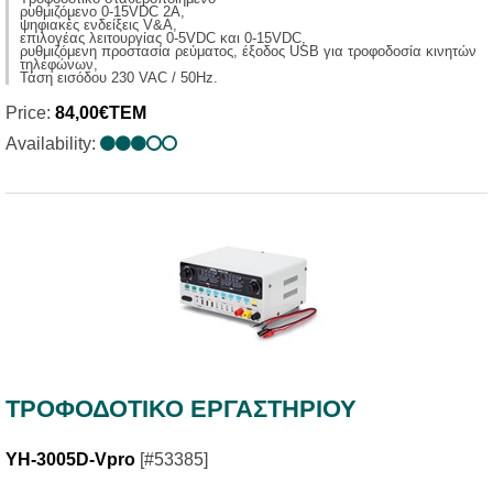
ρυθμιζόμενο 0-15VDC 2A,
ψηφιακές ενδείξεις V&A,
επιλογέας λειτουργίας 0-5VDC και 0-15VDC,
ρυθμιζόμενη προστασία ρεύματος, έξοδος USB για τροφοδοσία κινητών
τηλεφώνων,
Τάση εισόδου 230 VAC / 50Hz.
Price:
84,00€ΤΕΜ
Availability:
ΤΡΟΦΟΔΟΤΙΚΟ ΕΡΓΑΣΤΗΡΙΟΥ
YH-3005D-Vpro
[#53385]