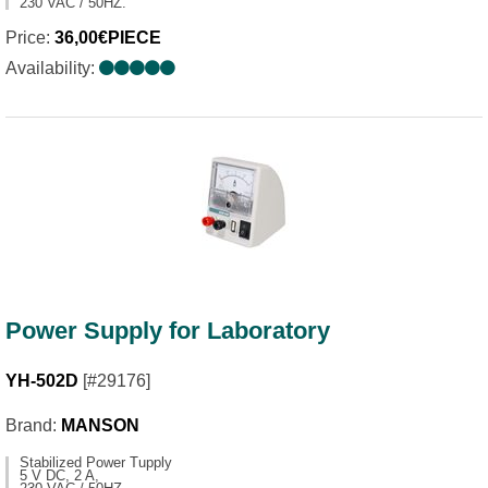
230 VAC / 50HZ.
Price:
36,00€PIECE
Availability:
Power Supply for Laboratory
YH-502D
[#29176]
Brand:
MANSON
Stabilized Power Tupply
5 V DC, 2 A,