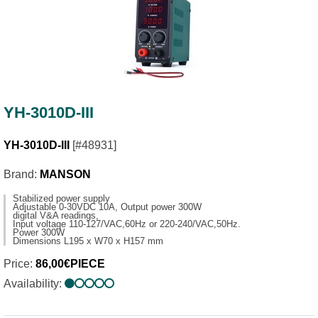
YH-3010D-III
YH-3010D-III
[#48931]
Brand:
MANSON
Stabilized power supply
Adjustable 0-30VDC 10A, Output power 300W
digital V&A readings,
Input voltage 110-127/VAC,60Hz or 220-240/VAC,50Hz.
Power 300W
Dimensions L195 x W70 x H157 mm
Price:
86,00€PIECE
Availability: