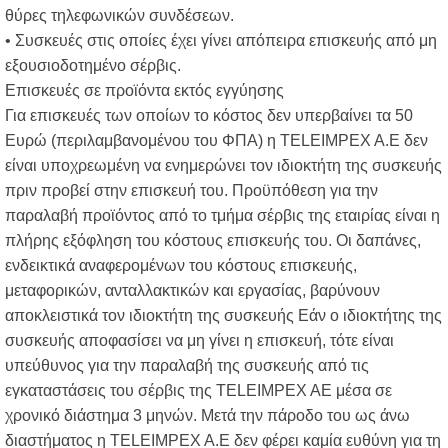
θύρες τηλεφωνικών συνδέσεων.
• Συσκευές στις οποίες έχει γίνει απόπειρα επισκευής από μη
εξουσιοδοτημένο σέρβις.
Επισκευές σε προϊόντα εκτός εγγύησης
Για επισκευές των οποίων το κόστος δεν υπερβαίνει τα 50
Ευρώ (περιλαμβανομένου του ΦΠΑ) η TELEIMPEX A.E δεν
είναι υποχρεωμένη να ενημερώνει τον ιδιοκτήτη της συσκευής
πριν προβεί στην επισκευή του. Προϋπόθεση για την
παραλαβή προϊόντος από το τμήμα σέρβις της εταιρίας είναι η
πλήρης εξόφληση του κόστους επισκευής του. Οι δαπάνες,
ενδεικτικά αναφερομένων του κόστους επισκευής,
μεταφορικών, ανταλλακτικών και εργασίας, βαρύνουν
αποκλειστικά τον ιδιοκτήτη της συσκευής Εάν ο ιδιοκτήτης της
συσκευής αποφασίσει να μη γίνει η επισκευή, τότε είναι
υπεύθυνος για την παραλαβή της συσκευής από τις
εγκαταστάσεις του σέρβις της TELEIMPEX AE μέσα σε
χρονικό διάστημα 3 μηνών. Μετά την πάροδο του ως άνω
διαστήματος η TELEIMPEX A.E δεν φέρει καμία ευθύνη για τη