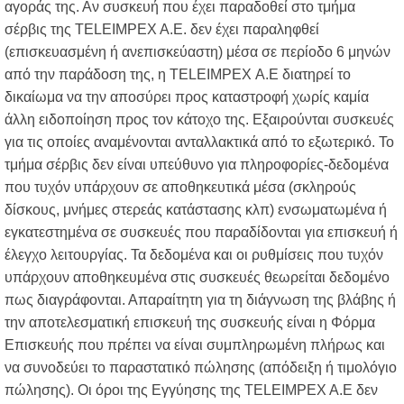
αγοράς της. Αν συσκευή που έχει παραδοθεί στο τμήμα
σέρβις της TELEIMPEX A.E. δεν έχει παραληφθεί
(επισκευασμένη ή ανεπισκεύαστη) μέσα σε περίοδο 6 μηνών
από την παράδοση της, η ΤΕLEIMPEX Α.Ε διατηρεί το
δικαίωμα να την αποσύρει προς καταστροφή χωρίς καμία
άλλη ειδοποίηση προς τον κάτοχο της. Εξαιρούνται συσκευές
για τις οποίες αναμένονται ανταλλακτικά από το εξωτερικό. Το
τμήμα σέρβις δεν είναι υπεύθυνο για πληροφορίες-δεδομένα
που τυχόν υπάρχουν σε αποθηκευτικά μέσα (σκληρούς
δίσκους, μνήμες στερεάς κατάστασης κλπ) ενσωματωμένα ή
εγκατεστημένα σε συσκευές που παραδίδονται για επισκευή ή
έλεγχο λειτουργίας. Τα δεδομένα και οι ρυθμίσεις που τυχόν
υπάρχουν αποθηκευμένα στις συσκευές θεωρείται δεδομένο
πως διαγράφονται. Απαραίτητη για τη διάγνωση της βλάβης ή
την αποτελεσματική επισκευή της συσκευής είναι η Φόρμα
Επισκευής που πρέπει να είναι συμπληρωμένη πλήρως και
να συνοδεύει το παραστατικό πώλησης (απόδειξη ή τιμολόγιο
πώλησης). Οι όροι της Εγγύησης της TELEIMPEX A.Ε δεν