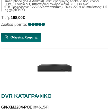
smart phone (Ios & Android) μέσω εφαρμογής Annke Vision, έξοδοι
HDMI, 1 Audio out, υποστηρίζει σκληρό δίσκο 3,5"HDD έως
6ΤΒ.Τροφοδοσία: 12V2AΔιαστάσεις(mm): 260 x 222 x 45 mmΒάρος: 1,5
Κg χωρίς ΗDD
Τιμή:
198,00€
Διαθεσιμότητα:
Οδηγίες Χρήσης
DVR ΚΑΤΑΓΡΑΦΙΚΟ
GN-XM2204-POE
[#46154]