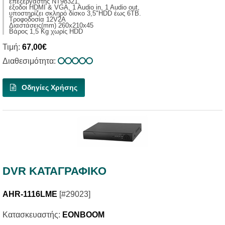
επεξεργαστής ΝΤ98321,
έξοδοι HDMI & VGA, 1 Audio in, 1 Audio out,
υποστηρίζει σκληρό δίσκο 3,5"HDD έως 6ΤΒ.
Τροφοδοσία 12V2A
Διαστάσεις(mm) 260x210x45
Βάρος 1,5 Κg χωρίς ΗDD
Τιμή:
67,00€
Διαθεσιμότητα:
Οδηγίες Χρήσης
DVR ΚΑΤΑΓΡΑΦΙΚΟ
AHR-1116LME
[#29023]
Κατασκευαστής:
EONBOOM