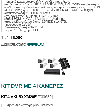
Yβριδικό καταγραφικό (NVR-DVR) 8 καναλιών,
συνδέεται με κάμερες IP, AHD 1080N, CVI, TVI, CVBS συμβατότητα
onVIF, υποστηριζόμενες αναλύσεις και τρόποι λειτουργίας 8 x 1080N
(AHD/CVBS) ή 16 x 1080P (ΙP) ή 4 x1080Ν (ΑΗD)+4 x 960Η(IP)
αναπαραγωγή 8CH 1080N 12fps
επεξεργαστής ΗiSilicon Hi3520D V300,
έξοδοι HDMI & VGA, 1 Audio in, 1 Audio out,
υποστηρίζει σκληρό δίσκο 3,5"HDD έως 6ΤΒ.
Τροφοδοσία 12V3A
Διαστάσεις(mm) 260x210x45
Βάρος 1,5 Κg χωρίς ΗDD
Τιμή:
88,00€
Διαθεσιμότητα:
ΚΙΤ DVR ΜΕ 4 ΚΑΜΕΡΕΣ
KIT4-VKL50-XM20E
[#33639]
Πλήρες σετ καταγραφικού-καμερών,