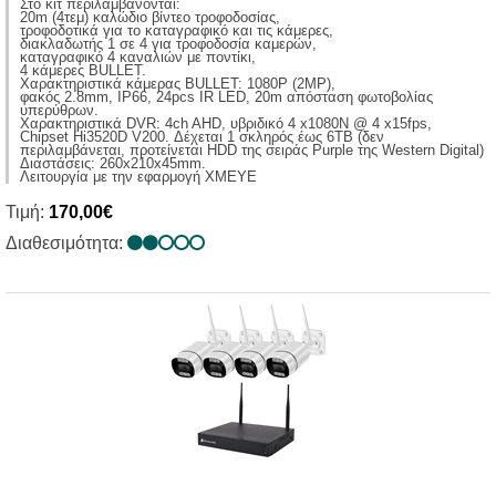
Στο κιτ περιλαμβάνονται:
20m (4τεμ) καλώδιο βίντεο τροφοδοσίας,
τροφοδοτικά για το καταγραφικό και τις κάμερες,
διακλαδωτής 1 σε 4 για τροφοδοσία καμερών,
καταγραφικό 4 καναλιών με ποντίκι,
4 κάμερες BULLET.
Χαρακτηριστικά κάμερας BULLET: 1080P (2MP),
φακός 2.8mm, IP66, 24pcs IR LED, 20m απόσταση φωτοβολίας
υπερύθρων.
Χαρακτηριστικά DVR: 4ch AHD, υβριδικό 4 x1080Ν @ 4 x15fps,
Chipset Hi3520D V200. Δέχεται 1 σκληρός έως 6ΤΒ (δεν
περιλαμβάνεται, προτείνεται HDD της σειράς Purple της Western Digital)
Διαστάσεις: 260x210x45mm.
Λειτουργία με την εφαρμογή XMEYE
Τιμή:
170,00€
Διαθεσιμότητα: