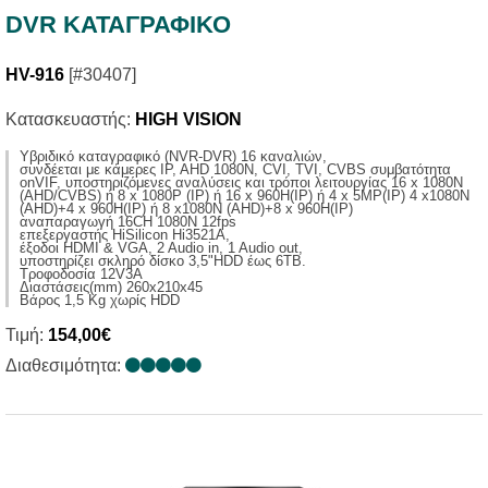
DVR ΚΑΤΑΓΡΑΦΙΚΟ
HV-916
[#30407]
Κατασκευαστής:
HIGH VISION
Yβριδικό καταγραφικό (NVR-DVR) 16 καναλιών,
συνδέεται με κάμερες IP, AHD 1080N, CVI, TVI, CVBS συμβατότητα
onVIF, υποστηριζόμενες αναλύσεις και τρόποι λειτουργίας 16 x 1080N
(AHD/CVBS) ή 8 x 1080P (ΙP) ή 16 x 960H(IP) ή 4 x 5MP(IP) 4 x1080Ν
(ΑΗD)+4 x 960Η(IP) ή 8 x1080N (AHD)+8 x 960H(IP)
αναπαραγωγή 16CH 1080N 12fps
επεξεργαστής ΗiSilicon Hi3521A,
έξοδοι HDMI & VGA, 2 Audio in, 1 Audio out,
υποστηρίζει σκληρό δίσκο 3,5"HDD έως 6ΤΒ.
Τροφοδοσία 12V3A
Διαστάσεις(mm) 260x210x45
Βάρος 1,5 Κg χωρίς ΗDD
Τιμή:
154,00€
Διαθεσιμότητα: