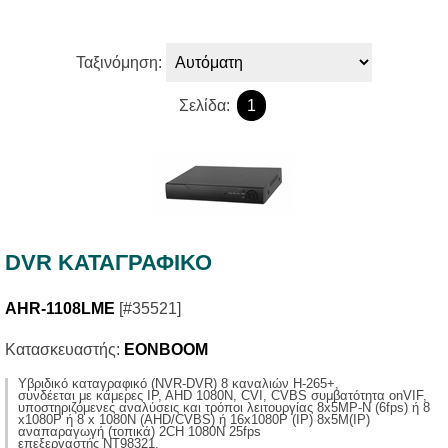
Ταξινόμηση:
Σελίδα:
1
DVR ΚΑΤΑΓΡΑΦΙΚΟ
AHR-1108LME
[#35521]
Κατασκευαστής:
EONBOOM
Yβριδικό καταγραφικό (NVR-DVR) 8 καναλιών H-265+,
συνδέεται με κάμερες IP, AHD 1080N, CVI, CVBS συμβατότητα onVIF,
υποστηριζόμενες αναλύσεις και τρόποι λειτουργίας 8x5MP-N (6fps) ή 8
x1080P ή 8 x 1080N (AHD/CVBS) ή 16x1080P (IP) 8x5M(IP)
αναπαραγωγή (τοπικά) 2CH 1080N 25fps
επεξεργαστής NT98321,