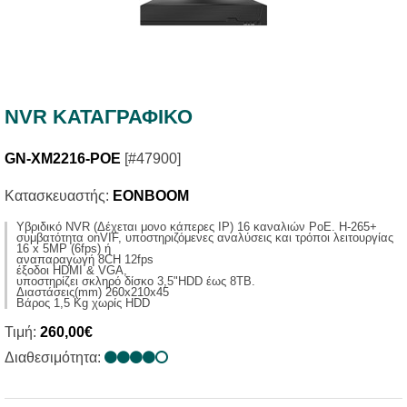
NVR ΚΑΤΑΓΡΑΦΙΚΟ
GN-XM2216-POE
[#47900]
Κατασκευαστής:
EONBOOM
Yβριδικό NVR (Δέχεται μονο κάπερες IP) 16 καναλιών PoE. H-265+
συμβατότητα onVIF, υποστηριζόμενες αναλύσεις και τρόποι λειτουργίας
16 x 5MP (6fps) ή
αναπαραγωγή 8CH 12fps
έξοδοι HDMI & VGA,
υποστηρίζει σκληρό δίσκο 3,5"HDD έως 8ΤΒ.
Διαστάσεις(mm) 260x210x45
Βάρος 1,5 Κg χωρίς ΗDD
Τιμή:
260,00€
Διαθεσιμότητα: