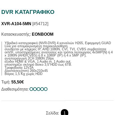
DVR ΚΑΤΑΓΡΑΦΙΚΟ
XVR-A104-5MN
[#54712]
Κατασκευαστής:
EONBOOM
Yβριδικό καταγραφικό (NVR-DVR) 4 καναλιών H265, Εφαρμογή GUAD
Live για απομακρυσμένη παρακολούθηση.
συνδέεται με κάμερες IP, AHD 1080N, CVI, TVI, CVBS συμβατότητα
onVIF, υποστηριζόμενες αναλύσεις και τρόποι λειτουργίας 4x5MP(N) ή 4
x 1080N (AHD/CVBS) ή 8 x 1080P (ΙP) ή 4 x 5ΜP (ΙP),
αναπαραγωγή 2CH 1080N 25fps
έξοδοι HDMI & VGA, 1 Audio in, 1 Audio out,
υποστηρίζει σκληρό δίσκο 3,5"HDD έως 6ΤΒ.
Τροφοδοσία 12V2A
Διαστάσεις(mm) 260x210x45
Βάρος 1,5 Κg χωρίς ΗDD
Τιμή:
55,50€
Διαθεσιμότητα:
Σελίδα:
1