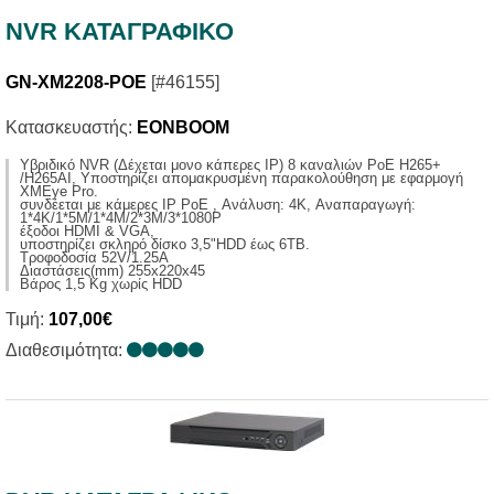
NVR ΚΑΤΑΓΡΑΦΙΚΟ
GN-XM2208-POE
[#46155]
Κατασκευαστής:
EONBOOM
Yβριδικό NVR (Δέχεται μονο κάπερες IP) 8 καναλιών PoE H265+
/H265AI, Υποστηρίζει απομακρυσμένη παρακολούθηση με εφαρμογή
XMEye Pro.
συνδέεται με κάμερες IP PoE , Ανάλυση: 4K, Αναπαραγωγή:
1*4K/1*5M/1*4M/2*3M/3*1080P
έξοδοι HDMI & VGA,
υποστηρίζει σκληρό δίσκο 3,5"HDD έως 6ΤΒ.
Τροφοδοσία 52V/1.25A
Διαστάσεις(mm) 255x220x45
Βάρος 1,5 Κg χωρίς ΗDD
Τιμή:
107,00€
Διαθεσιμότητα: