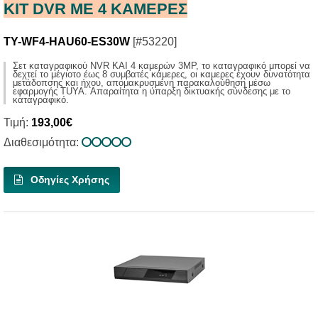
ΚΙΤ DVR ΜΕ 4 ΚΑΜΕΡΕΣ
TY-WF4-HAU60-ES30W
[#53220]
Σετ καταγραφικού NVR KAI 4 καμερών 3MP, το καταγραφικό μπορεί να
δεχτεί το μέγιοτο έως 8 συμβατές κάμερες, οι καμερες έχουν δυνατότητα
μετάδοπσης και ήχου, απομακρυσμένη παρακαλούθηση μέσω
εφαρμογής TUYA. Απαραίτητα η ύπαρξη δικτυακής σύνδεσης με το
καταγραφικό.
Τιμή:
193,00€
Διαθεσιμότητα:
Οδηγίες Χρήσης