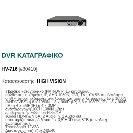
DVR ΚΑΤΑΓΡΑΦΙΚΟ
HV-716
[#30410]
Κατασκευαστής:
HIGH VISION
Yβριδικό καταγραφικό (NVR-DVR) 16 καναλιών,
συνδέεται με κάμερες IP, AHD 1080N, CVI, TVI, CVBS συμβατότητα
onVIF, υποστηριζόμενες αναλύσεις και τρόποι λειτουργίας 16 x 1080N
(AHD/CVBS) ή 8 x 1080N + 8 x 960P (IP) ή 8 x 1080P (ΙP) + 8 x 960P
(IP) ή 4 x 5MP(IP) ή 4 x 3MP
αναπαραγωγή 16CH 1080N 12fps
επεξεργαστής ΗiSilicon Hi3521A,
έξοδοι HDMI & VGA, 2 Audio in, 1 Audio out,
υποστηρίζει σκληρό δίσκο 2 x 3,5"HDD έως 8ΤΒ (συνολική
χωρητικότητα).
Τροφοδοσία 12V3A
Διαστάσεις(mm) 245x240x40