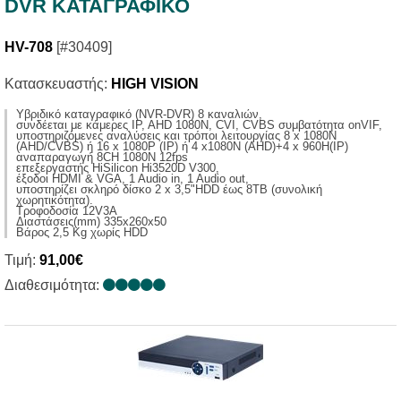
DVR ΚΑΤΑΓΡΑΦΙΚΟ
HV-708
[#30409]
Κατασκευαστής:
HIGH VISION
Yβριδικό καταγραφικό (NVR-DVR) 8 καναλιών,
συνδέεται με κάμερες IP, AHD 1080N, CVI, CVBS συμβατότητα onVIF,
υποστηριζόμενες αναλύσεις και τρόποι λειτουργίας 8 x 1080N
(AHD/CVBS) ή 16 x 1080P (ΙP) ή 4 x1080Ν (ΑΗD)+4 x 960Η(IP)
αναπαραγωγή 8CH 1080N 12fps
επεξεργαστής ΗiSilicon Hi3520D V300,
έξοδοι HDMI & VGA, 1 Audio in, 1 Audio out,
υποστηρίζει σκληρό δίσκο 2 x 3,5"HDD έως 8ΤΒ (συνολική
χωρητικότητα).
Τροφοδοσία 12V3A
Διαστάσεις(mm) 335x260x50
Βάρος 2,5 Κg χωρίς ΗDD
Τιμή:
91,00€
Διαθεσιμότητα: