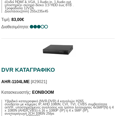
έξοδοι HDMI & VGA, 1 Audio in, 1 Audio out,
υποστηρίζει σκληρό δίσκο 3,5"HDD έως 8ΤΒ .
Τροφοδοσία 12V2A
Διαστάσεις(mm) 255x235x45
Τιμή:
83,00€
Διαθεσιμότητα:
DVR ΚΑΤΑΓΡΑΦΙΚΟ
AHR-1104LME
[#29021]
Κατασκευαστής:
EONBOOM
Yβριδικό καταγραφικό (NVR-DVR) 4 καναλιών H265,
συνδέεται με κάμερες IP, AHD 1080N, CVI, TVI, CVBS συμβατότητα
onVIF, υποστηριζόμενες αναλύσεις και τρόποι λειτουργίας 4x5MP(N) ή 4
x 1080N (AHD/CVBS) ή 16 x 1080P (ΙP) ή 4 x 5ΜP (ΙP),
αναπαραγωγή 2CH 1080N 25fps