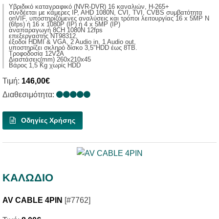
Yβριδικό καταγραφικό (NVR-DVR) 16 καναλιών, H-265+
συνδέεται με κάμερες IP, AHD 1080N, CVI, TVI, CVBS συμβατότητα
onVIF, υποστηριζόμενες αναλύσεις και τρόποι λειτουργίας 16 x 5MP N
(6fps) ή 16 x 1080P (ΙP) ή 4 x 5MP (IP)
αναπαραγωγή 8CH 1080N 12fps
επεξεργαστής NT98312,
έξοδοι HDMI & VGA, 2 Audio in, 1 Audio out,
υποστηρίζει σκληρό δίσκο 3,5"HDD έως 8ΤΒ.
Τροφοδοσία 12V2A
Διαστάσεις(mm) 260x210x45
Βάρος 1,5 Κg χωρίς ΗDD
Τιμή:
146,00€
Διαθεσιμότητα:
Οδηγίες Χρήσης
ΚΑΛΩΔΙΟ
AV CABLE 4PIN
[#7762]