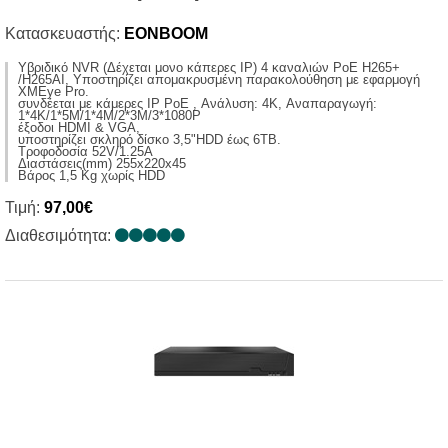
Κατασκευαστής:
EONBOOM
Yβριδικό NVR (Δέχεται μονο κάπερες IP) 4 καναλιών PoE H265+
/H265AI, Υποστηρίζει απομακρυσμένη παρακολούθηση με εφαρμογή
XMEye Pro.
συνδέεται με κάμερες IP PoE , Ανάλυση: 4K, Αναπαραγωγή:
1*4K/1*5M/1*4M/2*3M/3*1080P
έξοδοι HDMI & VGA,
υποστηρίζει σκληρό δίσκο 3,5"HDD έως 6ΤΒ.
Τροφοδοσία 52V/1.25A
Διαστάσεις(mm) 255x220x45
Βάρος 1,5 Κg χωρίς ΗDD
Τιμή:
97,00€
Διαθεσιμότητα: