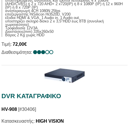
υποστηριζόμενες αναλύσεις και τρόποι λειτουργίας 4 x 1080N
(AHD/CVBS) ή 2 x 720 AHD+ 2 x720(IP) ή 8 x 1080P (ΙP) ή 12 x 960H
(IP) ή 8 x 720P (IP)
αναπαραγωγή 4CH 1080N 25fps
επεξεργαστής ΗiSilicon Hi3520D, V200
έξοδοι HDMI & VGA, 1 Audio in, 1 Audio out,
υποστηρίζει σκληρό δίσκο 2 x 3,5"HDD έως 8ΤΒ (συνολική
χωρητικότητα).
Τροφοδοσία 12V3A
Διαστάσεις(mm) 335x260x50
Βάρος 2 Κg χωρίς ΗDD
Τιμή:
72,00€
Διαθεσιμότητα:
DVR ΚΑΤΑΓΡΑΦΙΚΟ
HV-908
[#30406]
Κατασκευαστής:
HIGH VISION