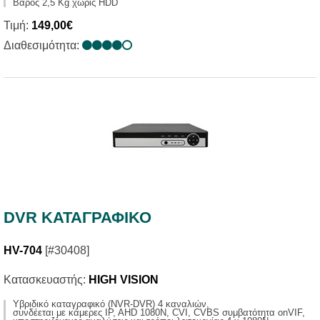
Βάρος 2,5 Κg χωρίς ΗDD
Τιμή:
149,00€
Διαθεσιμότητα:
DVR ΚΑΤΑΓΡΑΦΙΚΟ
HV-704
[#30408]
Κατασκευαστής:
HIGH VISION
Yβριδικό καταγραφικό (NVR-DVR) 4 καναλιών,
συνδέεται με κάμερες IP, AHD 1080N, CVI, CVBS συμβατότητα onVIF,