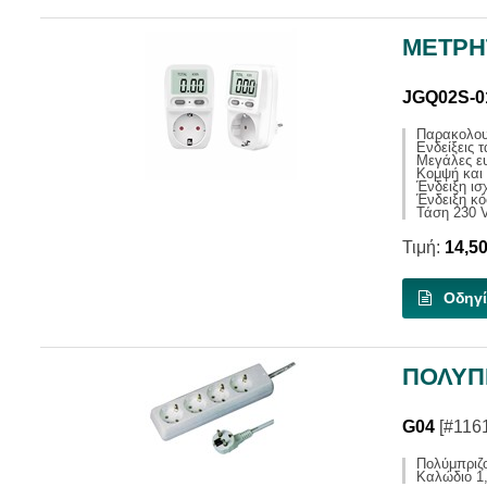
ΜΕΤΡΗ
JGQ02S-0
Παρακολουθ
Ενδείξεις 
Μεγάλες ευ
Κομψή και 
Ένδειξη ισ
Ένδειξη κ
Τάση 230 V
Τιμή:
14,5
Οδηγί
ΠΟΛΥΠΡ
G04
[#116
Πολύμπριζ
Καλώδιο 1,