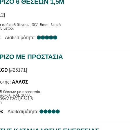
ΙΖΟ 6 ΘΕΣΕΩΝ 1,5M
12]
ο σούκο 6 θέσεων, 3G1.5mm, λευκό
5 μέτρο.
€
Διαθεσιμότητα:
ΡΙΖΟ ΜΕ ΠΡΟΣΤΑΣΙΑ
KGD
[#25171]
στής:
ΑΛΛΟΣ
 5 θέσεων με προστασία
τοκαλί RAL 1655C
05VV-F3G1,5 3x1,5
m
0€
Διαθεσιμότητα: