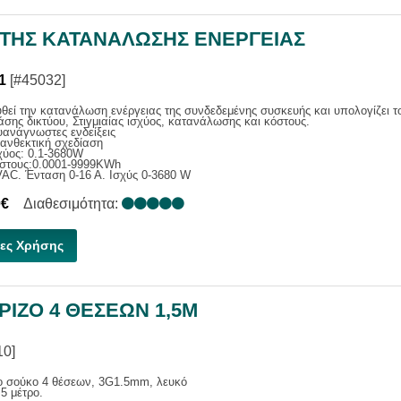
ΤΗΣ ΚΑΤΑΝΑΛΩΣΗΣ ΕΝΕΡΓΕΙΑΣ
1
[#45032]
εί την κατανάλωση ενέργειας της συνδεδεμένης συσκευής και υπολογίζει τ
τάσης δικτύου, Στιγμιαίας ισχύος, κατανάλωσης και κόστους.
ανάγνωστες ενδείξεις
ανθεκτική σχεδίαση
χύος: 0.1-3680W
όστους:0.0001-9999KWh
AC. Ένταση 0-16 Α. Ισχύς 0-3680 W
0€
Διαθεσιμότητα:
ες Χρήσης
ΙΖΟ 4 ΘΕΣΕΩΝ 1,5M
10]
ο σούκο 4 θέσεων, 3G1.5mm, λευκό
5 μέτρο.