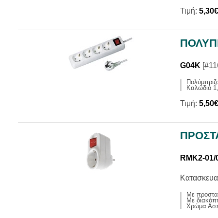
Τιμή:
5,30
ΠΟΛΥΠ
G04K
[#11
Πολύμπριζ
Καλώδιο 1,
Τιμή:
5,50
ΠΡΟΣΤΑ
RMK2-01/
Κατασκευα
Με προστασ
Με διακόπ
Χρώμα Ασ