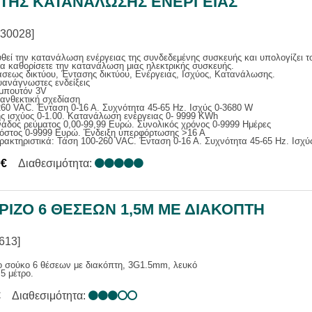
ΤΗΣ ΚΑΤΑΝΑΛΩΣΗΣ ΕΝΕΡΓΕΙΑΣ
30028]
εί την κατανάλωση ενέργειας της συνδεδεμένης συσκευής και υπολογίζει τ
α καθορίσετε την κατανάλωση μιας ηλεκτρικής συσκευής.
σεως δικτύου, Έντασης δικτύου, Ενέργειας, Ισχύος, Κατανάλωσης.
ανάγνωστες ενδείξεις
μπουτόν 3V
ανθεκτική σχεδίαση
60 VAC. Ένταση 0-16 Α. Συχνότητα 45-65 Ηz. Ισχύς 0-3680 W
ς ισχύος 0-1.00. Κατανάλωση ενέργειας 0- 9999 KWh
άδος ρεύματος 0,00-99,99 Ευρώ. Συνολικός χρόνος 0-9999 Ημέρες
κόστος 0-9999 Ευρώ. Ένδειξη υπερφόρτωσης >16 Α
ρακτηριστικά: Τάση 100-260 VAC. Ένταση 0-16 Α. Συχνότητα 45-65 Ηz. Ισχύ
0€
Διαθεσιμότητα:
ΡΙΖΟ 6 ΘΕΣΕΩΝ 1,5M ΜΕ ΔΙΑΚΟΠΤΗ
613]
ο σούκο 6 θέσεων με διακόπτη, 3G1.5mm, λευκό
5 μέτρο.
€
Διαθεσιμότητα: