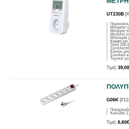
ΜΕΤΡΗ
UT230B
[#
Παρακολουθ
Μπορείτε ν
Μέτρηση τά
Μεγάλες ευ
Μπαταρία 
Κομψή και 
Τάση 100-2
Συντελεστή
Κόστος μον
Συνολικό 
Τεχνικά χα
Τιμή:
39,0
ΠΟΛΥΠ
G06K
[#11
Πολύμπριζ
Καλώδιο 1,
Τιμή:
6,60