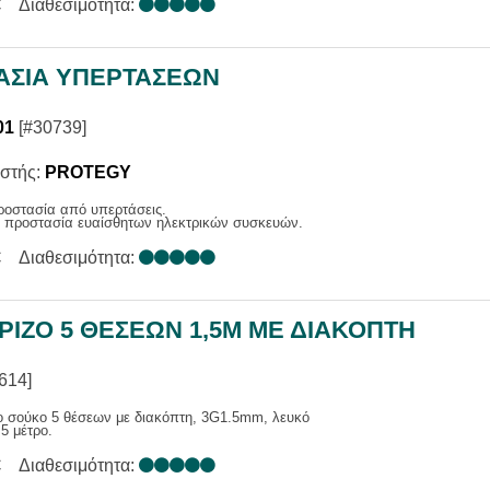
€
Διαθεσιμότητα:
ΑΣΙΑ ΥΠΕΡΤΑΣΕΩΝ
01
[#30739]
στής:
PROTEGY
ροστασία από υπερτάσεις.
α προστασία ευαίσθητων ηλεκτρικών συσκευών.
€
Διαθεσιμότητα:
ΡΙΖΟ 5 ΘΕΣΕΩΝ 1,5M ΜΕ ΔΙΑΚΟΠΤΗ
614]
ο σούκο 5 θέσεων με διακόπτη, 3G1.5mm, λευκό
5 μέτρο.
€
Διαθεσιμότητα: