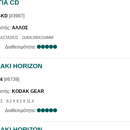
ΓΙΑ CD
-KD
[#3987]
στής:
ΑΛΛΟΣ
ΙΑΣΤΑΣΕΙΣ : 1140X190X216MM
€
Διαθεσιμότητα:
ΣΑΚΙ HORIZON
04
[#6739]
στής:
KODAK GEAR
 : 8.2 X 8.2 X 11.4
€
Διαθεσιμότητα:
ΣΑΚΙ HORIZON