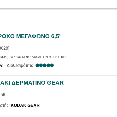
ΙΑΣ
Α ΕΠΑΓ. / ΑΝΑΓΓΕΛΙΑΣ
ΑΚΑ ΣΥΣΤΗΜΑΤΑ
ΕΝΙΣΧΥΤΕΣ
Σ
ΑΤΑ ΜΙΚΡΟΦΩΝΩΝ
ΡΟΧΟ ΜΕΓΑΦΩΝΟ 6,5"
3028]
 RMS), Φ : 14CM Φ : ΔΙΑΜΕΤΡΟΣ ΤΡΥΠΑΣ
0€
Διαθεσιμότητα:
ΣΑΚΙ ΔΕΡΜΑΤΙΝΟ GEAR
56]
στής:
KODAK GEAR