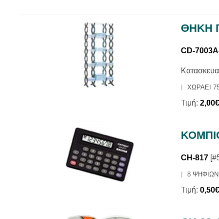
ΘΗΚΗ 
CD-7003A
Κατασκευα
ΧΩΡΑΕΙ 75
Τιμή:
2,00
ΚΟΜΠΙ
CH-817
[#
8 ΨΗΦΙΩΝ
Τιμή:
0,50