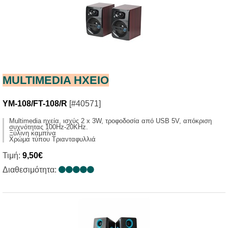
MULTIMEDIA HXΕΙΟ
YM-108/FT-108/R
[#40571]
Multimedia ηχεία, ισχύς 2 x 3W, τροφοδοσία από USB 5V, απόκριση
συχνότητας 100Ηz-20KHz.
Ξύλινη καμπίνα
Χρώμα τύπου Τριανταφυλλιά
Τιμή:
9,50€
Διαθεσιμότητα: