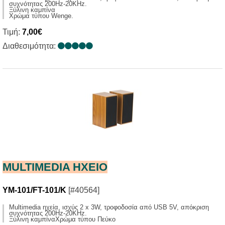
συχνότητας 200Ηz-20KHz.
Ξύλινη καμπίνα
Χρώμα τύπου Wenge.
Τιμή:
7,00€
Διαθεσιμότητα:
MULTIMEDIA HXΕΙΟ
YM-101/FT-101/K
[#40564]
Multimedia ηχεία, ισχύς 2 x 3W, τροφοδοσία από USB 5V, απόκριση
συχνότητας 200Ηz-20KHz.
Ξύλινη καμπίναΧρώμα τύπου Πεύκο