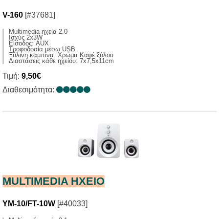
V-160
[#37681]
Multimedia ηχεία 2.0
Ισχύς 2x3W
Είσοδος: AUX
Τροφοδοσία μέσω USB
Ξύλινη καμπίνα. Χρώμα Καφέ ξύλου
Διαστάσεις κάθε ηχείου: 7x7,5x11cm
Τιμή:
9,50€
Διαθεσιμότητα:
MULTIMEDIA HXΕΙΟ
YM-10/FT-10W
[#40033]