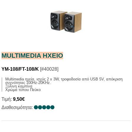
MULTIMEDIA HXΕΙΟ
YM-108/FT-108/K
[#40028]
Multimedia ηχεία, ισχύς 2 x 3W, τροφοδοσία από USB 5V, απόκριση
συχνότητας 100Ηz-20KHz.
Ξύλινη καμπίνα
Χρώμα τύπου Πεύκο
Τιμή:
9,50€
Διαθεσιμότητα: