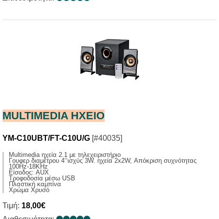
MULTIMEDIA HXΕΙΟ
YM-C10UBT/FT-C10U/G
[#40035]
Multimedia ηχεία 2.1 με τηλεχειριστήριο
Γουφερ διαμέτρου 4‘‘ισχύς 3W. ηχεία 2x2W, Απόκριση συχνότητας
100Hz-18KHz
Είσοδος: AUX
Τροφοδοσία μέσω USB
Πλαστική καμπίνα
Χρώμα Χρυσό
Τιμή:
18,00€