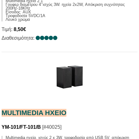
Multimedia ηχεία 2.1
Γουφερ διαμέτρου 4‘‘ισχύς 3W. ηχεία 2x2W, Απόκριση συχνότητας
200Hz-18KHz
Είσοδος: AUX
Τροφοδοσία 5VDC/1A
Λευκό χρώμα
Τιμή:
8,50€
Διαθεσιμότητα:
MULTIMEDIA HXΕΙΟ
YM-101/FT-101/B
[#40025]
Multimedia ηχεία, ισχύς 2 x 3W, τροφοδοσία από USB 5V, απόκριση