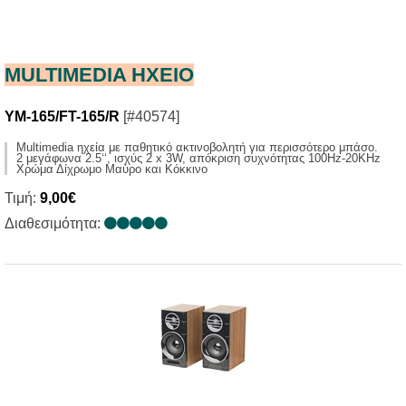
MULTIMEDIA HXΕΙΟ
YM-165/FT-165/R
[#40574]
Multimedia ηχεία με παθητικό ακτινοβολητή για περισσότερο μπάσο.
2 μεγάφωνα 2.5‘‘, ισχύς 2 x 3W, απόκριση συχνότητας 100Ηz-20KHz
Χρώμα Δίχρωμο Μαύρο και Κόκκινο
Τιμή:
9,00€
Διαθεσιμότητα: