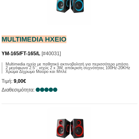
MULTIMEDIA HXΕΙΟ
YM-165/FT-165/L
[#40031]
Multimedia ηχεία με παθητικό ακτινοβολητή για περισσότερο μπάσο.
2 μεγάφωνα 2.5‘‘, ισχύς 2 x 3W, απόκριση συχνότητας 100Ηz-20KHz
Χρώμα Δίχρωμο Μαύρο και Μπλέ
Τιμή:
9,00€
Διαθεσιμότητα: