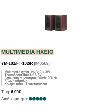
MULTIMEDIA HXΕΙΟ
YM-102/FT-102/R
[#40569]
Multimedia ηχεία, ισχύς 2 x 3W,
Tροφοδοσία από USB 5V,
Aπόκριση συχνότητας 200Ηz-20KHz.
Ξύλινη καμπίνα
Χρώμα τύπου Τριανταφυλλιά
Τιμή:
6,00€
Διαθεσιμότητα: