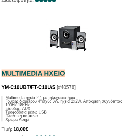
Διαθεσιμότητα:
MULTIMEDIA HXΕΙΟ
YM-C10UBT/FT-C10U/S
[#40578]
Multimedia ηχεία 2.1 με τηλεχειριστήριο
Γουφερ διαμέτρου 4‘‘ισχύς 3W. ηχεία 2x2W, Απόκριση συχνότητας
100Hz-18KHz
Είσοδος: AUX
Τροφοδοσία μέσω USB
Πλαστική καμπίνα
Χρώμα Ασημί
Τιμή:
18,00€