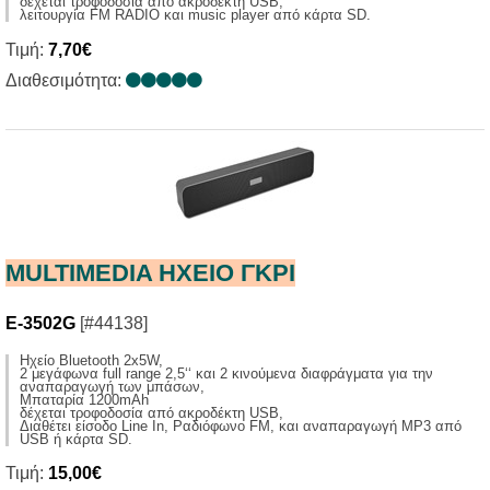
δέχεται τροφοδοσία από ακροδέκτη USB,
λειτουργία FM RADIO και music player από κάρτα SD.
Τιμή:
7,70€
Διαθεσιμότητα:
MULTIMEDIA HXΕΙΟ ΓΚΡΙ
E-3502G
[#44138]
Ηχείο Bluetooth 2x5W,
2 μεγάφωνα full range 2,5‘‘ και 2 κινούμενα διαφράγματα για την
αναπαραγωγή των μπάσων,
Μπαταρία 1200mAh
δέχεται τροφοδοσία από ακροδέκτη USB,
Διαθέτει είσοδο Line In, Ραδιόφωνο FM, και αναπαραγωγή MP3 από
USB ή κάρτα SD.
Τιμή:
15,00€