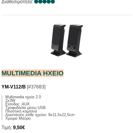
Διαθεσιμότητα:
MULTIMEDIA HXΕΙΟ
YM-V112/B
[#37683]
Multimedia ηχεία 2.0
2x3W
Είσοδος: AUX
Τροφοδοσία μέσω USB
Πλαστική καμπίνα
Διαστάσεις κάθε ηχείου: 8x11,5x22,5cm
Χρώμα Μαύρο
Τιμή:
9,50€