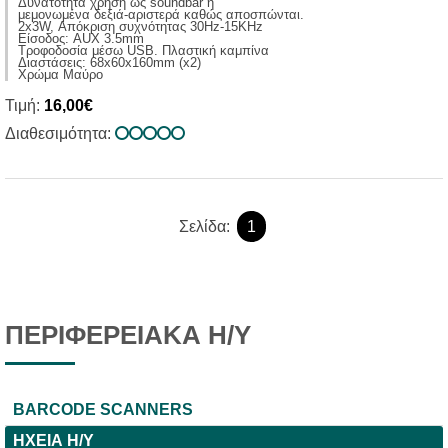
Δυνατότητα χρήση ως soundbar ή
μεμονωμένα δεξιά-αριστερά καθώς αποσπώνται.
2x3W, Απόκριση συχνότητας 30Hz-15KHz
Είσοδος: AUX 3.5mm
Τροφοδοσία μέσω USB. Πλαστική καμπίνα
Διαστάσεις: 68x60x160mm (x2)
Χρώμα Μαύρο
Τιμή:
16,00€
Διαθεσιμότητα:
Σελίδα:
1
ΠΕΡΙΦΕΡΕΙΑΚΑ Η/Υ
BARCODE SCANNERS
ΗΧΕΙΑ Η/Υ