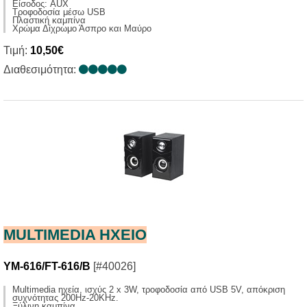
Είσοδος: AUX
Τροφοδοσία μέσω USB
Πλαστική καμπίνα
Χρώμα Δίχρωμο Άσπρο και Μαύρο
Τιμή:
10,50€
Διαθεσιμότητα:
MULTIMEDIA HXΕΙΟ
YM-616/FT-616/B
[#40026]
Multimedia ηχεία, ισχύς 2 x 3W, τροφοδοσία από USB 5V, απόκριση
συχνότητας 200Ηz-20KHz.
Ξύλινη καμπίνα