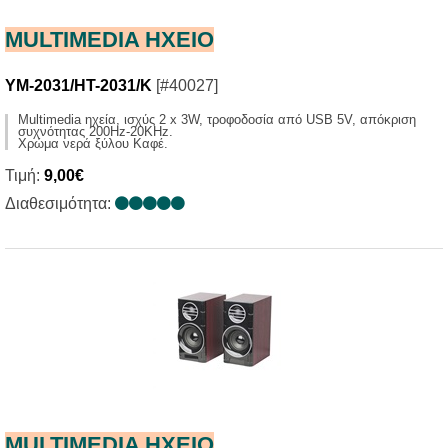
MULTIMEDIA HXΕΙΟ
YM-2031/HT-2031/K
[#40027]
Multimedia ηχεία, ισχύς 2 x 3W, τροφοδοσία από USB 5V, απόκριση
συχνότητας 200Ηz-20KHz.
Χρώμα νερά ξύλου Καφέ.
Τιμή:
9,00€
Διαθεσιμότητα:
MULTIMEDIA HXΕΙΟ