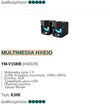
Διαθεσιμότητα:
MULTIMEDIA HXΕΙΟ
YM-V158/B
[#40029]
Multimedia ηχεία 2.0
2x3W, Απόκριση συχνότητας 100Hz-20KHz
Είσοδος: AUX
Τροφοδοσία μέσω USB
Πλαστική καμπίνα
Χρώμα Μαύρο
Τιμή:
8,00€
Διαθεσιμότητα: