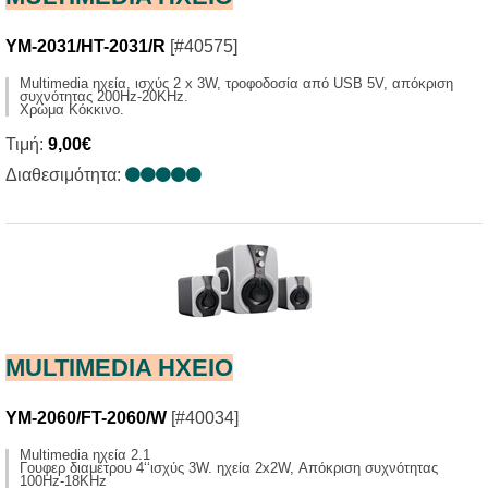
YM-2031/HT-2031/R
[#40575]
Multimedia ηχεία, ισχύς 2 x 3W, τροφοδοσία από USB 5V, απόκριση
συχνότητας 200Ηz-20KHz.
Χρώμα Κόκκινο.
Τιμή:
9,00€
Διαθεσιμότητα:
MULTIMEDIA HXΕΙΟ
YM-2060/FT-2060/W
[#40034]
Multimedia ηχεία 2.1
Γουφερ διαμέτρου 4‘‘ισχύς 3W. ηχεία 2x2W, Απόκριση συχνότητας
100Hz-18KHz