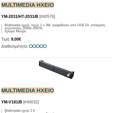
MULTIMEDIA HXΕΙΟ
YM-2031/HT-2031/B
[#40576]
Multimedia ηχεία, ισχύς 2 x 3W, τροφοδοσία από USB 5V, απόκριση
συχνότητας 200Ηz-20KHz.
Χρώμα Μαύρο.
Τιμή:
9,00€
Διαθεσιμότητα:
MULTIMEDIA HXΕΙΟ
YM-V181/B
[#40032]
Multimedia ηχεία 2.0