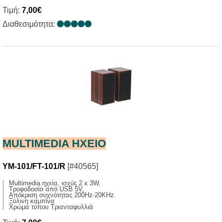
Τιμή:
7,00€
Διαθεσιμότητα:
MULTIMEDIA HXΕΙΟ
YM-101/FT-101/R
[#40565]
Multimedia ηχεία, ισχύς 2 x 3W,
Τροφοδοσία από USB 5V,
Απόκριση συχνότητας 200Ηz-20KHz.
Ξύλινη καμπίνα
Χρώμα τύπου Τριανταφυλλιά