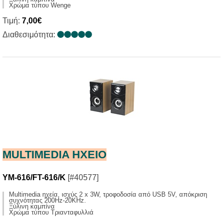
Χρώμα τύπου Wenge
Τιμή:
7,00€
Διαθεσιμότητα:
MULTIMEDIA HXΕΙΟ
YM-616/FT-616/K
[#40577]
Multimedia ηχεία, ισχύς 2 x 3W, τροφοδοσία από USB 5V, απόκριση
συχνότητας 200Ηz-20KHz.
Ξύλινη καμπίνα
Χρώμα τύπου Τριανταφυλλιά