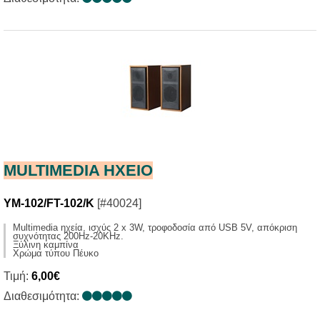
MULTIMEDIA HXΕΙΟ
YM-102/FT-102/K
[#40024]
Multimedia ηχεία, ισχύς 2 x 3W, τροφοδοσία από USB 5V, απόκριση
συχνότητας 200Ηz-20KHz.
Ξύλινη καμπίνα
Χρώμα τύπου Πέυκο
Τιμή:
6,00€
Διαθεσιμότητα: