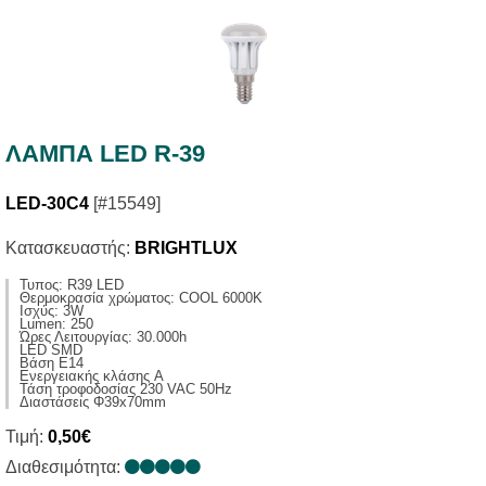
ΛΑΜΠΑ LED R-39
LED-30C4
[#15549]
Κατασκευαστής:
BRIGHTLUX
Τυπος: R39 LED
Θερμοκρασία χρώματος: COOL 6000K
Ισχύς: 3W
Lumen: 250
Ώρες Λειτουργίας: 30.000h
LED SMD
Βάση E14
Ενεργειακής κλάσης A
Τάση τροφοδοσίας 230 VAC 50Hz
Διαστάσεις Φ39x70mm
Τιμή:
0,50€
Διαθεσιμότητα: