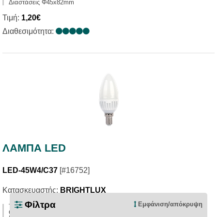
Διαστάσεις Φ45x82mm
Τιμή:
1,20€
Διαθεσιμότητα:
ΛΑΜΠΑ LED
LED-45W4/C37
[#16752]
Κατασκευαστής:
BRIGHTLUX
Φίλτρα
Εμφάνιση/απόκρυψη
Τυπος: CANDLE LED
Θερμοκρασία χρώματος: WARM 3000K