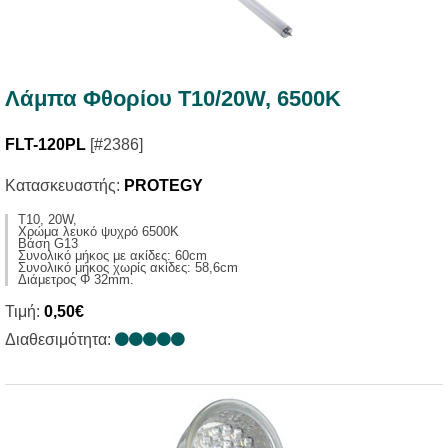
Λάμπα Φθορίου Τ10/20W, 6500K
FLT-120PL
[#2386]
Κατασκευαστής:
PROTEGY
T10, 20W,
Χρώμα λευκό ψυχρό 6500K
Βάση G13
Συνολικό μήκος με ακίδες: 60cm
Συνολικό μήκος χωρίς ακίδες: 58,6cm
Διάμετρος Φ 32mm.
Τιμή:
0,50€
Διαθεσιμότητα: