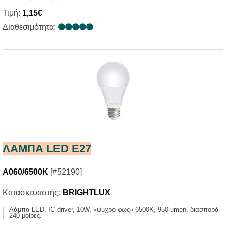
Τιμή:
1,15€
Διαθεσιμότητα:
ΛΑΜΠΑ LED E27
A060/6500K
[#52190]
Κατασκευαστής:
BRIGHTLUX
Λάμπα LED, IC driver, 10W, «ψυχρό φως» 6500Κ, 950lumen, διασπορά
240 μοίρες.