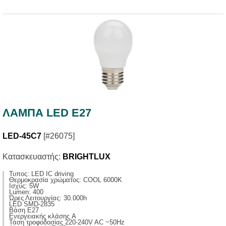
ΛΑΜΠΑ LED E27
LED-45C7
[#26075]
Κατασκευαστής:
BRIGHTLUX
Τυπος: LED IC driving
Θερμοκρασία χρώματος: COOL 6000K
Ισχύς: 5W
Lumen: 400
Ώρες Λειτουργίας: 30.000h
LED SMD-2835
Βάση E27
Ενεργειακής κλάσης A
Τάση τροφοδοσίας 220-240V AC ~50Hz