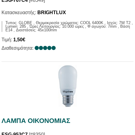
ESG-767C4
[#8349]
Κατασκευαστής:
BRIGHTLUX
Τυπος: GLOBE , Θερμοκρασία χρώματος: COOL 6400K , Ισχύς: 7W T2 ,
Lumen: 285 , Ώρες Λειτουργίας: 10.000 ώρες , Φ αγωγού: 7mm , Βάση
E14 , Διαστάσεις: 45x100mm
Τιμή:
1,50€
Διαθεσιμότητα:
ΛΑΜΠΑ ΟΙΚΟΝΟΜΙΑΣ
ESG-952C7
[#8350]