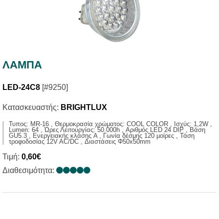
ΛΑΜΠΑ
LED-24C8
[#9250]
Κατασκευαστής:
BRIGHTLUX
Τυπος: MR-16 , Θερμοκρασία χρώματος: COOL COLOR , Ισχύς: 1,2W ,
Lumen: 64 , Ώρες Λειτουργίας: 50.000h , Αριθμός LED 24 DIP , Βάση
GU5.3 , Ενεργειακής κλάσης A , Γωνία δέσμης 120 μοίρες , Τάση
τροφοδοσίας 12V AC/DC , Διαστάσεις Φ50x50mm
Τιμή:
0,60€
Διαθεσιμότητα: