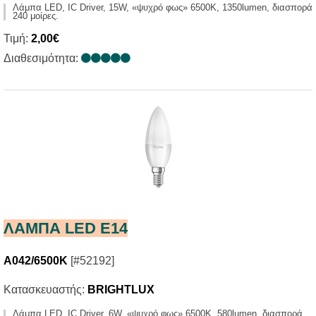
Λάμπα LED, IC Driver, 15W, «ψυχρό φως» 6500Κ, 1350lumen, διασπορά
240 μοίρες.
Τιμή:
2,00€
Διαθεσιμότητα:
ΛΑΜΠΑ LED E14
A042/6500K
[#52192]
Κατασκευαστής:
BRIGHTLUX
Λάμπα LED, IC Driver, 6W, «ψυχρό φως» 6500Κ, 580lumen, διασπορά