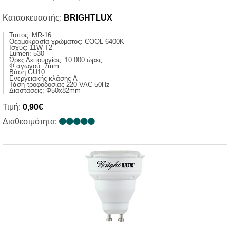
Κατασκευαστής:
BRIGHTLUX
Τυπος: MR-16
Θερμοκρασία χρώματος: COOL 6400K
Ισχύς: 11W T2
Lumen: 530
Ώρες Λειτουργίας: 10.000 ώρες
Φ αγωγού: 7mm
Βάση GU10
Ενεργειακής κλάσης A
Τάση τροφοδoσίας 220 VAC 50Hz
Διαστάσεις: Φ50x82mm
Τιμή:
0,90€
Διαθεσιμότητα: