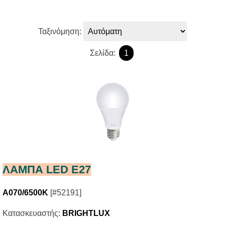
Ταξινόμηση:
Σελίδα:
1
ΛΑΜΠΑ LED E27
A070/6500K
[#52191]
Κατασκευαστής:
BRIGHTLUX