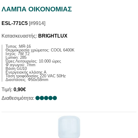
ΛΑΜΠΑ ΟΙΚΟΝΟΜΙΑΣ
ESL-771C5
[#9914]
Κατασκευαστής:
BRIGHTLUX
Τυπος :MR-16
Θερμοκρασία χρώματος: COOL 6400K
Ισχύς: 7W T2
Lumen: 285
Ώρες Λειτουργίας: 10.000 ώρες
Φ αγωγού: 7mm
Βάση GU10
Ενεργειακής κλάσης A
Τάση τροφοδoσίας 220 VAC 50Hz
Διαστάσεις: Φ50x58mm
Τιμή:
0,90€
Διαθεσιμότητα: