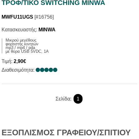
ΤΡΟΦ/ΤΙΚΟ SWITCHING MINWA
MWFU11UGS
[#16756]
Κατασκευαστής:
MINWA
Μικρού μεγέθους
φορτιστής κινητών
mp3 / mp4 / pda
με θύρα USB 5VDC, 1A
Τιμή:
2,90€
Διαθεσιμότητα:
Σελίδα:
1
ΕΞΟΠΛΙΣΜΟΣ ΓΡΑΦΕΙΟΥ/ΣΠΙΤΙΟΥ