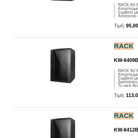
RACK 6U 
Αποσπώμενα
Συμβατό μ
Απαιτείται
Τιμή:
95,0
RACK
KW-6409
RACK 9U 
Αποσπώμενα
Συμβατό μ
Διαστάσει
Το rack δε
Τιμή:
113,
RACK
KW-6412