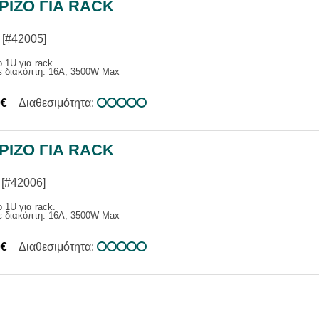
ΡΙΖΟ ΓΙΑ RACK
ΙΑΣ
Α ΕΠΑΓ. / ΑΝΑΓΓΕΛΙΑΣ
ΑΚΑ ΣΥΣΤΗΜΑΤΑ
[#42005]
ΕΝΙΣΧΥΤΕΣ
 1U για rack.
ε διακόπτη. 16A, 3500W Max
Σ
ΑΤΑ ΜΙΚΡΟΦΩΝΩΝ
0€
Διαθεσιμότητα:
ΡΙΖΟ ΓΙΑ RACK
[#42006]
 1U για rack.
ε διακόπτη. 16A, 3500W Max
0€
Διαθεσιμότητα: