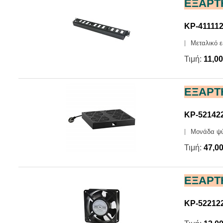
ΕΞΑΡΤ
KP-41111
Μεταλικό ε
Τιμή:
11,0
ΕΞΑΡΤ
KP-52142
Μονάδα ψύξ
Τιμή:
47,0
ΕΞΑΡΤ
KP-52212