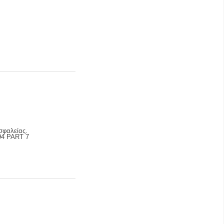
σφαλείας.
94 PART 7