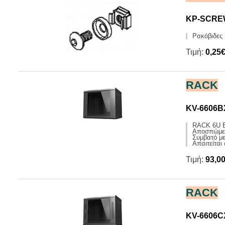
KP-SCRE
Ρακόβιδες
Τιμή:
0,25
RACK
KV-6606
RACK 6U 
Αποσπώμενα
Συμβατό μ
Απαιτείται
Τιμή:
93,0
RACK
KV-6606