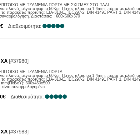
ΕΠΙΤΟΙΧΟ ME TZAMENIA ΠΟΡΤΑ ΜΕ ΣΧΙΣΜΕΣ ΣΤΟ ΠΛΑΙ
 πλαινά, μέγιστο φορτίο 50Kgr, Πάχος πλαισίου 1.4mm, πόρτα με κλειδί α
ε τα παρακάτω πρότυπα: EIA-310-E, IEC297-2, DIN 41491 PART 1, DIN 414
 συναρμολόγηση. Διαστάσεις: : 600x600x370
0€
Διαθεσιμότητα:
BXA
[#37980]
ΕΠΙΤΟΙΧΟ ME TZAMENIA ΠΟΡΤΑ
 πλαινά, μέγιστο φορτίο 60Kgr, Πάχος πλαισίου 1.4mm, πόρτα με κλειδί α
ε τα παρακάτω πρότυπα: EIA-310-E, IEC297-2, DIN 41491 PART 1, DIN 414
ς mm(ΠxBxY): 600x450x500
ν είναι συναρμολογημένο.
00€
Διαθεσιμότητα:
BXA
[#37983]