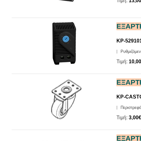
Τιμή:
13,0
ΕΞΑΡΤ
KP-52910
Ρυθμιζόμεν
Τιμή:
10,0
ΕΞΑΡΤ
KP-CAST
Περιστρεφό
Τιμή:
3,00
ΕΞΑΡΤ