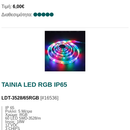
Τιμή:
6,00€
Διαθεσιμότητα:
TAINIA LED RGB IP65
LDT-3528/65RGB
[#16536]
IP 65
Ρολλό: 5 Μέτρα
Χρώμα: RGB
60 LED SMD-3528/m
Ισχύς: 18W
12 VDC
3 CHIPS