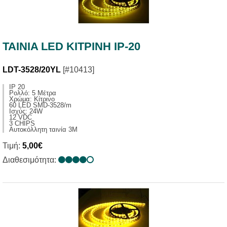
TAINIA LED ΚΙΤΡΙΝΗ IP-20
LDT-3528/20YL
[#10413]
IP 20
Ρολλό: 5 Μέτρα
Χρώμα: Κίτρινο
60 LED SMD-3528/m
Ισχύς: 24W
12 VDC
3 CHIPS
Αυτοκόλλητη ταινία 3Μ
Τιμή:
5,00€
Διαθεσιμότητα: