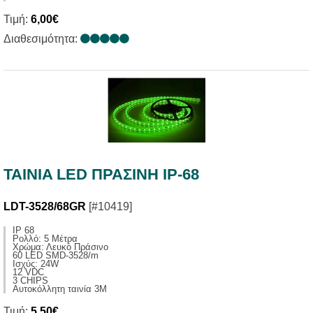
Τιμή:
6,00€
Διαθεσιμότητα:
TAINIA LED ΠΡΑΣΙΝΗ IP-68
LDT-3528/68GR
[#10419]
IP 68
Ρολλό: 5 Μέτρα
Χρώμα: Λευκό Πράσινο
60 LED SMD-3528/m
Ισχύς: 24W
12 VDC
3 CHIPS
Αυτοκόλλητη ταινία 3Μ
Τιμή:
5,50€