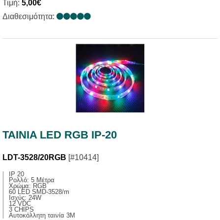
Τιμή:
5,00€
Διαθεσιμότητα:
TAINIA LED RGB IP-20
LDT-3528/20RGB
[#10414]
IP 20
Ρολλό: 5 Μέτρα
Χρώμα: RGB
60 LED SMD-3528/m
Ισχύς: 24W
12 VDC
3 CHIPS
Αυτοκόλλητη ταινία 3Μ