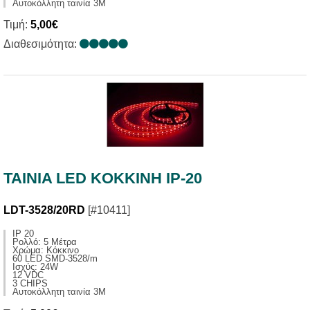
Αυτοκόλλητη ταινία 3Μ
Τιμή:
5,00€
Διαθεσιμότητα:
TAINIA LED KOKKINH IP-20
LDT-3528/20RD
[#10411]
IP 20
Ρολλό: 5 Μέτρα
Χρώμα: Κόκκινο
60 LED SMD-3528/m
Ισχύς: 24W
12 VDC
3 CHIPS
Αυτοκόλλητη ταινία 3Μ