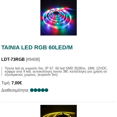
TAINIA LED RGB 60LED/M
LDT-73RGB
[#9408]
Ταινία led σε καρούλι 5m, ΙΡ 67, 60 led SMD 3528/m, 18W, 12VDC,
κόψιμο ανά 9 led, αυτοκόλλητη ταινία 3Μ, κατάλληλη για χρήση σε
εξωτερικούς χώρους, (καρούλι 5m).
Τιμή:
7,00€
Διαθεσιμότητα: