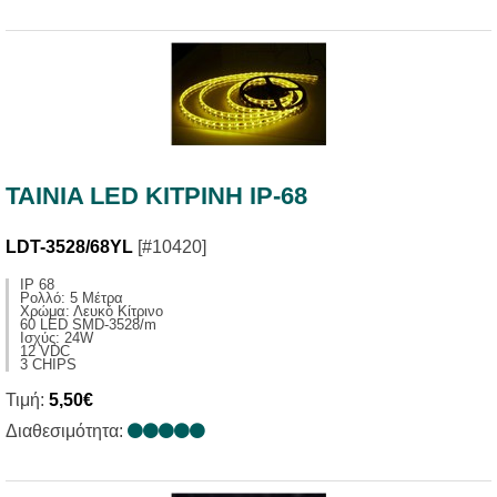
TAINIA LED ΚΙΤΡΙΝΗ IP-68
LDT-3528/68YL
[#10420]
IP 68
Ρολλό: 5 Μέτρα
Χρώμα: Λευκό Κίτρινο
60 LED SMD-3528/m
Ισχύς: 24W
12 VDC
3 CHIPS
Τιμή:
5,50€
Διαθεσιμότητα: