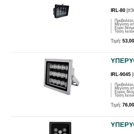
IRL-80
[#3
Προβολέας
Μέγιστη α
Eύρο δέσμ
Τάση λειτ
Τιμή:
53,0
ΥΠΕΡΥ
IRL-9045
[
Προβολέας 
Μέγιστη α
Εύρος δέσμ
Τάση λειτ
Τιμή:
76,0
ΥΠΕΡΥ