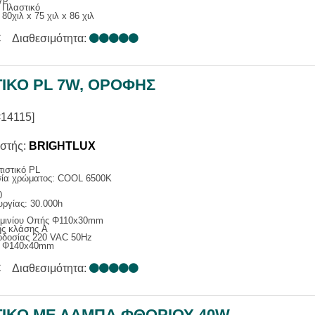
 Πλαστικό
80χιλ x 75 χιλ x 86 χιλ
€
Διαθεσιμότητα:
ΙΚΟ PL 7W, ΟΡΟΦΗΣ
#14115]
στής:
BRIGHTLUX
ιστικό PL
ία χρώματος: COOL 6500K
0
υργίας: 30.000h
μινίου Οπής Φ110x30mm
ής κλάσης A
οδοσίας 220 VAC 50Hz
ς Φ140x40mm
€
Διαθεσιμότητα:
ΤΙΚΟ ΜΕ ΛΑΜΠΑ ΦΘΟΡΙΟΥ 40W