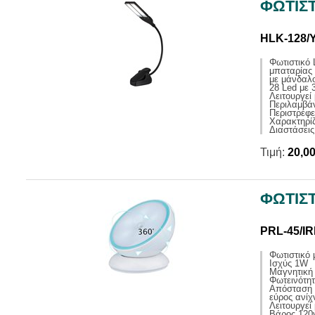
ΦΩΤΙΣΤ
HLK-128/
Φωτιστικό
μπαταρίας 
με μάνδαλ
28 Led με 
Λειτουργεί
Περιλαμβά
Περιστρέφε
Χαρακτηρίζ
Διαστάσεις
Τιμή:
20,0
ΦΩΤΙΣ
PRL-45/IR
Φωτιστικό
Ισχύς 1W
Μαγνητική 
Φωτεινότη
Απόσταση α
εύρος ανίχ
Λειτουργεί
Βάρος 120