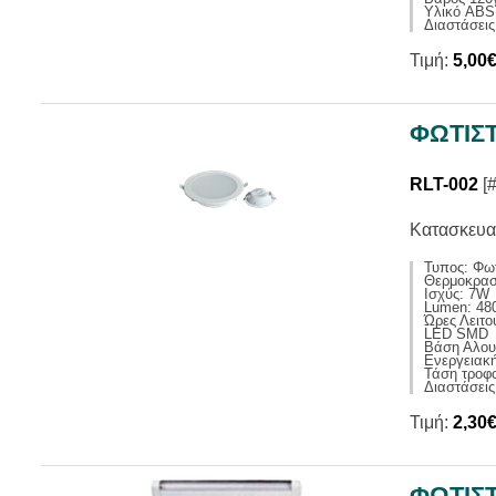
Υλικό ABS
Διαστάσεις 
Τιμή:
5,00
ΦΩΤΙΣΤ
RLT-002
[
Κατασκευα
Τυπος: Φωτ
Θερμοκρασ
Ισχύς: 7W
Lumen: 48
Ώρες Λειτο
LED SMD
Βάση Αλου
Ενεργειακ
Τάση τροφ
Διαστάσει
Τιμή:
2,30
ΦΩΤΙΣ