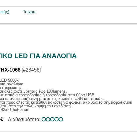
ΙΑΣ
Α ΕΠΑΓ. / ΑΝΑΓΓΕΛΙΑΣ
οφής)
Τοίχου
ΑΚΑ ΣΥΣΤΗΜΑΤΑ
ΕΝΙΣΧΥΤΕΣ
Σ
ΑΤΑ ΜΙΚΡΟΦΩΝΩΝ
ΙΚΟ LED ΓΙΑ ΑΝΑΛΟΓΙΑ
YHX-1068
[#23456]
 LED 5000k
για αναλόγια
ο στερέωσης,
 σκάλες φωτεινότητας έως 100lumens.
 με πακάκι τροφοδοσίας ή τροφοδοσία από θύρα USB,
νει επαναφορτιζόμενη μπαταρία, καλώδιο USB και πακάκι
ται προς όλες τις κατευθύνεις ώστε να φωτίζει ακριβώς το σημείοφωτισμού
εται από την πολύ κομψή του σχεδίαση.
 43x21,5x6,5 cm
0€
Διαθεσιμότητα: