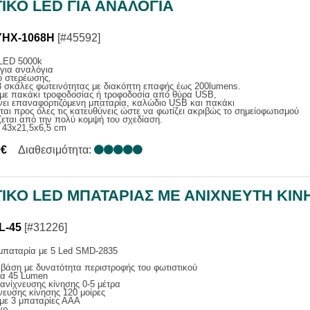
ΙΚΟ LED ΓΙΑ ΑΝΑΛΟΓΙΑ
YHX-1068H
[#45592]
 LED 5000k
για αναλόγια
ο στερέωσης,
3 σκάλες φωτεινότητας με διακόπτη επαφής έως 200lumens.
 με πακάκι τροφοδοσίας ή τροφοδοσία από θύρα USB,
νει επαναφορτιζόμενη μπαταρία, καλώδιο USB και πακάκι
ται προς όλες τις κατευθύνεις ώστε να φωτίζει ακριβώς το σημείοφωτισμού
εται από την πολύ κομψή του σχεδίαση.
 43x21,5x6,5 cm
0€
Διαθεσιμότητα:
ΤΙΚΟ LED MΠΑΤΑΡΙΑΣ ΜΕ ΑΝΙΧΝΕΥΤΗ ΚΙΝ
L-45
[#31226]
 μπαταρία με 5 Led SMD-2835
βάση με δυνατότητα περιστροφής του φωτιστικού
τα 45 Lumen
νίχνευσης κίνησης 0-5 μέτρα
νευσης κίνησης 120 μοίρες
 με 3 μπαταρίες ΑΑΑ
γρ