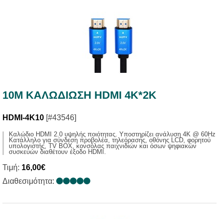
10M ΚΑΛΩΔIΩΣΗ HDMI 4K*2K
HDMI-4K10
[#43546]
Καλώδιο HDMI 2.0 υψηλής ποιότητας. Υποστηρίζει ανάλυση 4Κ @ 60Hz
Κατάλληλο για σύνδεση προβολέα, τηλεόρασης, οθόνης LCD, φορητού
υπολογιστής, TV BOX, κονσόλας παιχνιδιών και όσων ψηφιακών
συσκευών διαθέτουν έξοδο HDMI.
Τιμή:
16,00€
Διαθεσιμότητα: