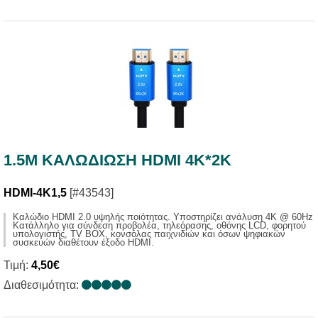
1.5M ΚΑΛΩΔIΩΣΗ HDMI 4K*2K
HDMI-4K1,5
[#43543]
Καλώδιο HDMI 2.0 υψηλής ποιότητας. Υποστηρίζει ανάλυση 4Κ @ 60Hz
Κατάλληλο για σύνδεση προβολέα, τηλεόρασης, οθόνης LCD, φορητού
υπολογιστής, TV BOX, κονσόλας παιχνιδιών και όσων ψηφιακών
συσκευών διαθέτουν έξοδο HDMI.
Τιμή:
4,50€
Διαθεσιμότητα: