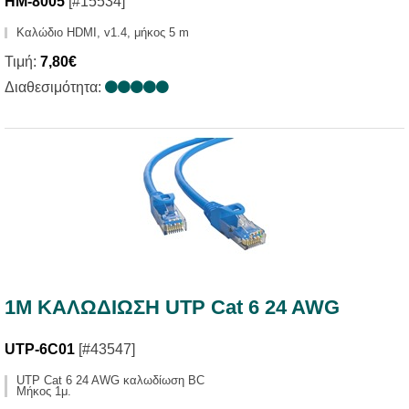
HM-8005
[#15534]
Καλώδιο HDMI, v1.4, μήκος 5 m
Τιμή:
7,80€
Διαθεσιμότητα:
1M ΚΑΛΩΔΙΩΣΗ UTP Cat 6 24 AWG
UTP-6C01
[#43547]
UTP Cat 6 24 AWG καλωδίωση BC
Μήκος 1μ.