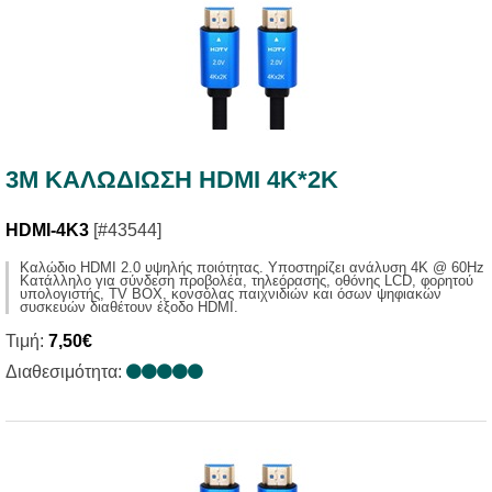
3M ΚΑΛΩΔIΩΣΗ HDMI 4K*2K
HDMI-4K3
[#43544]
Καλώδιο HDMI 2.0 υψηλής ποιότητας. Υποστηρίζει ανάλυση 4Κ @ 60Hz
Κατάλληλο για σύνδεση προβολέα, τηλεόρασης, οθόνης LCD, φορητού
υπολογιστής, TV BOX, κονσόλας παιχνιδιών και όσων ψηφιακών
συσκευών διαθέτουν έξοδο HDMI.
Τιμή:
7,50€
Διαθεσιμότητα: