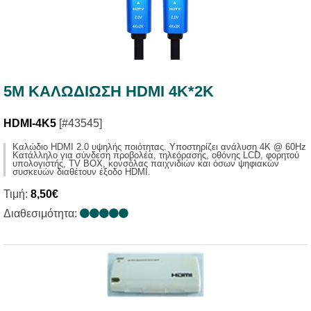
5M ΚΑΛΩΔIΩΣΗ HDMI 4K*2K
HDMI-4K5
[#43545]
Καλώδιο HDMI 2.0 υψηλής ποιότητας. Υποστηρίζει ανάλυση 4Κ @ 60Hz
Κατάλληλο για σύνδεση προβολέα, τηλεόρασης, οθόνης LCD, φορητού
υπολογιστής, TV BOX, κονσόλας παιχνιδιών και όσων ψηφιακών
συσκευών διαθέτουν έξοδο HDMI.
Τιμή:
8,50€
Διαθεσιμότητα: