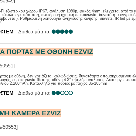
50549]
Fi εξωτερικού χώρου IP67, ανάλυση 1080p, φακός 4mm, ελέγχεται από το 
 εύκολη εγκατάσταση, αμφιδρομη ηχητική επικοινωνία, δυνατότητα εγγραφ
αμβάνεται). Ρυθμιζόμενη λειτουργία ανίχνευσης κίνησης, διαθέτει IR led με ε
ι.
0€ΤΕΜ
Διαθεσιμότητα:
Α ΠΟΡΤΑΣ ΜΕ ΟΘΟΝΗ EZVIZ
50551]
τας με οθόνη, δεν χρειάζεται καλωδιώσεις, δυνατότητα απομακρυσμένου ελ
ογής, ευρεία γωνία θέασης, οθόνη 4.3‘‘ υψηλής ανάλυσης. Λειτουργεί με ε
λιθίου 2.200mAh. Κατάλληλο για πόρτες με πάχος 35-105mm
0€ΤΕΜ
Διαθεσιμότητα:
ΜΗ ΚΑΜΕΡΑ EZVIZ
[#50553]