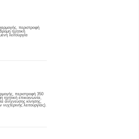
φαρμογής, περιστροφή
ιδρομη ηχητική
μενη λειτουργία
ρμογής, περιστροφή 350
η ηχητική επικοινωνία,
ία ανίχνευσης κίνησης,
 νυχτερινής λειτουργίας).