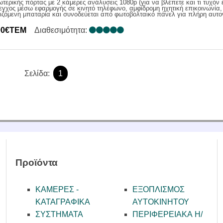
τερικής πόρτας με 2 κάμερες ανάλυσεις 1080p (για να βλέπετε και τι τυχόν
λεγχος μέσω εφαρμογής σε κινητό τηλέφωνο, αμφίδρομη ηχητική επικοινωνία, 
ζόμενη μπαταρία και συνοδεύεται από φωτοβολταικό πάνελ για πλήρη αυτο
00€ΤΕΜ
Διαθεσιμότητα:
Σελίδα:
1
Προϊόντα
ΚΑΜΕΡΕΣ -
ΕΞΟΠΛΙΣΜΟΣ
KATAΓΡΑΦΙΚΑ
ΑΥΤΟΚΙΝΗΤΟΥ
ΣΥΣΤΗΜΑΤΑ
ΠΕΡΙΦΕΡΕΙΑΚΑ Η/