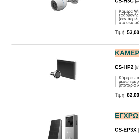
CS-H3C
[#
Κάμερα Wi-
εφαρμογής,
(δεν περιλ
στο σκοτάδ
Τιμή:
53,0
ΚΑΜΕΡ
CS-HP2
[#
Κάμερα πόρ
μέσω εφαρμ
μπαταρία 
Τιμή:
82,0
ΕΓΧΡΩ
CS-EP3X