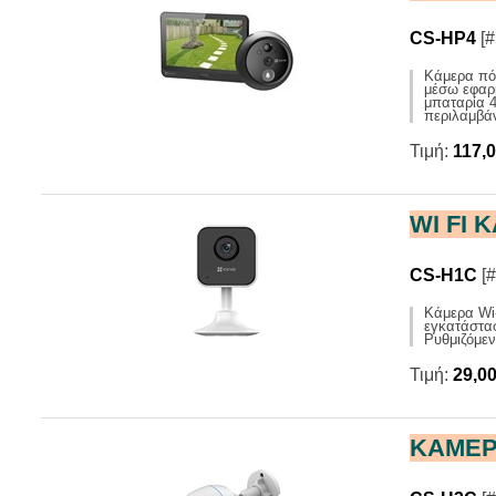
CS-HP4
[#
Κάμερα πόρ
μέσω εφαρμ
μπαταρία 4
περιλαμβά
Τιμή:
117,
WI FI 
CS-H1C
[#
Κάμερα Wi-
εγκατάστασ
Ρυθμιζόμεν
Τιμή:
29,0
ΚΑΜΕΡΑ