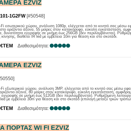
ΚΑΜΕΡΑ EZVIZ
ΙΑΣ
Α ΕΠΑΓ. / ΑΝΑΓΓΕΛΙΑΣ
ΑΚΑ ΣΥΣΤΗΜΑΤΑ
101-1G2FW
[#50548]
ΕΝΙΣΧΥΤΕΣ
Fi εσωτερικού χώρου, ανάλυση 1080p, ελέγχεται από το κινητό σας μέσω ε
 στο οριζόντιο άξονα, 55 μοίρες στον κατακόρυφο, εύκολη εγκατάσταση, αμφ
Σ
α, δυνατότητα εγγραφής σε μνήμη έως 256GB (δεν περιλαμβάνεται). Ρυθμιζό
 κίνησης, διαθέτει IR led με εμβέλεια 10m για θέαση και στο σκοτάδι.
ΑΤΑ ΜΙΚΡΟΦΩΝΩΝ
0€ΤΕΜ
Διαθεσιμότητα:
ΚΑΜΕΡΑ EZVIZ
50550]
Fi εξωτερικού χώρου, ανάλυση 3MP, ελέγχεται από το κινητό σας μέσω εφα
 οριζόντιο άξονα, 80 μοίρες στον κατακόρυφο, εύκολη εγκατάσταση, αμφιδρομ
 εγγραφής σε μνήμη έως 512GB (δεν περιλαμβάνεται). Ρυθμιζόμενη λειτουργ
R led με εμβέλεια 30m για θέαση και στο σκοτάδ (επιλογή μεταξύ τριών τρόπων
0€ΤΕΜ
Διαθεσιμότητα:
 ΠΟΡΤΑΣ WI FI EZVIZ