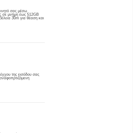
κινητό σας μέσω
ής σε μνήμη έως 512GB
μβέλεια 30m για θέαση και
έγχου της εισόδου σας
παναφοπρτιζόμενη