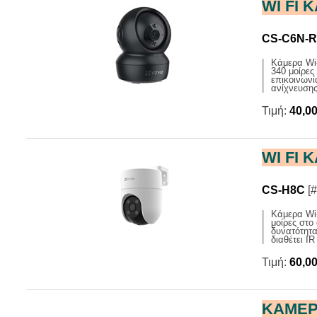
WI FI 
ΧΡΟΝΟΔΙΑΚΟΠΤΕΣ
ΠΕΡΙΠΟΛ
ΦΑΚΟΙ
ΤΡΟΦΟΔΟΤΙΚΑ ΕΡΓΑΣΤΗΡΙΟΥ
ΜΙΚΡΟΦΩΝ
ΦΩΤΙΣΤΙΚΑ LED
ΦΑΝΑΡΙΑ ΝΥΧΤΟΣ
ΣΥΝΕΔΡΙ
CS-C6N-R
ΦΩΤΙΣΤΙΚΑ ΓΡΑΦΕΙΟΥ
ΤΕΛΙΚΟΙ 
Κάμερα Wi-
340 μοίρες
ΨΗΦΙΑΚΕΣ ΖΥΓΑΡΙΕΣ
ΤΗΛΕΒΟΕ
επικοινωνί
ανίχνευσης
ΨΥΓΕΙΑ MINIBARS
ΕΞΑΡΤΗΜ
Τιμή:
40,0
ΦΟΡΤΙΣΤΕΣ USB KINHTΩΝ
WI FI 
CS-H8C
[#
Κάμερα Wi-
μοίρες στο
δυνατότητα
διαθέτει I
Τιμή:
60,0
ΚΑΜΕΡΑ