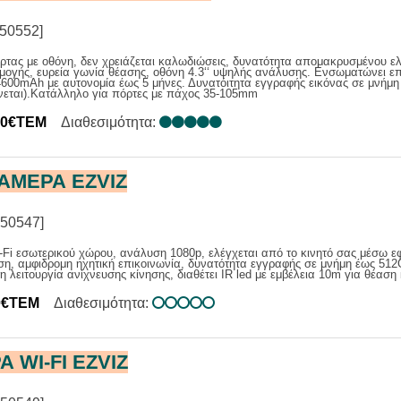
50552]
τας με οθόνη, δεν χρειάζεται καλωδιώσεις, δυνατότητα απομακρυσμένου ελ
ογής, ευρεία γωνία θέασης, οθόνη 4.3‘‘ υψηλής ανάλυσης. Ενσωματώνει ε
600mAh με αυτονομία έως 5 μήνες. Δυνατόιτητα εγγραφής εικόνας σε μνήμη
νεται).Κατάλληλο για πόρτες με πάχος 35-105mm
00€ΤΕΜ
Διαθεσιμότητα:
ΚΑΜΕΡΑ EZVIZ
50547]
Fi εσωτερικού χώρου, ανάλυση 1080p, ελέγχεται από το κινητό σας μέσω ε
η, αμφιδρομη ηχητική επικοινωνία, δυνατότητα εγγραφής σε μνήμη έως 512
η λειτουργία ανίχνευσης κίνησης, διαθέτει IR led με εμβέλεια 10m για θέαση 
0€ΤΕΜ
Διαθεσιμότητα:
 WI-FI EZVIZ