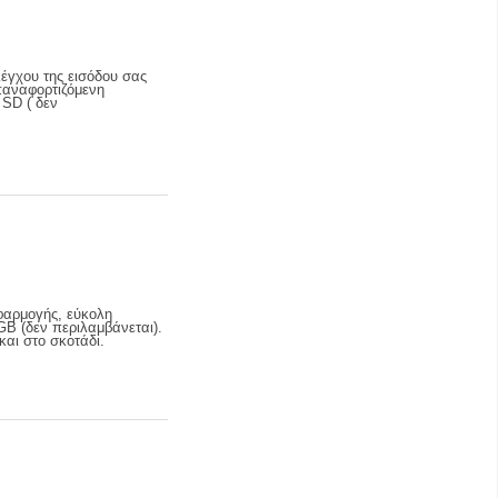
έγχου της εισόδου σας
παναφορτιζόμενη
 SD ( δεν
φαρμογής, εύκολη
GB (δεν περιλαμβάνεται).
και στο σκοτάδι.