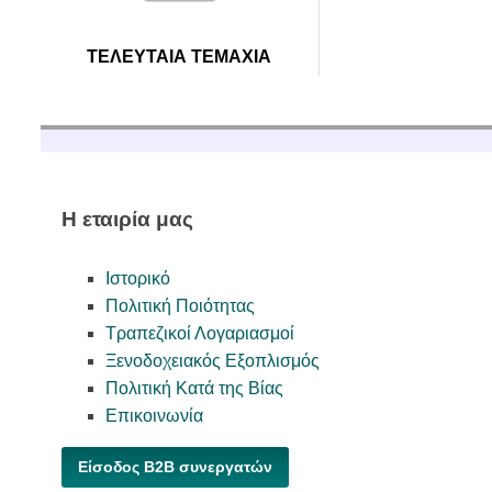
ΧΡΟΝΟΔΙΑΚΟΠΤΕΣ
ΠΕΡΙΠΟΛ
ΦΑΚΟΙ
ΤΡΟΦΟΔΟΤΙΚΑ ΕΡΓΑΣΤΗΡΙΟΥ
ΜΙΚΡΟΦΩΝ
ΦΩΤΙΣΤΙΚΑ LED
ΦΑΝΑΡΙΑ ΝΥΧΤΟΣ
ΣΥΝΕΔΡΙ
ΤΕΛΕΥΤΑΙΑ ΤΕΜΑΧΙΑ
ΦΩΤΙΣΤΙΚΑ ΓΡΑΦΕΙΟΥ
ΤΕΛΙΚΟΙ 
ΨΗΦΙΑΚΕΣ ΖΥΓΑΡΙΕΣ
ΤΗΛΕΒΟΕ
ΨΥΓΕΙΑ MINIBARS
ΕΞΑΡΤΗΜ
ΦΟΡΤΙΣΤΕΣ USB KINHTΩΝ
Η εταιρία μας
Ιστορικό
Πολιτική Ποιότητας
Τραπεζικοί Λογαριασμοί
Ξενοδοχειακός Εξοπλισμός
Πολιτική Κατά της Βίας
Επικοινωνία
Είσοδος B2B συνεργατών