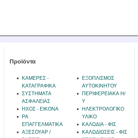
ΙΑΣ
Α ΕΠΑΓ. / ΑΝΑΓΓΕΛΙΑΣ
ΑΚΑ ΣΥΣΤΗΜΑΤΑ
ΕΝΙΣΧΥΤΕΣ
Σ
ΑΤΑ ΜΙΚΡΟΦΩΝΩΝ
Προϊόντα
ΚΑΜΕΡΕΣ -
ΕΞΟΠΛΙΣΜΟΣ
KATAΓΡΑΦΙΚΑ
ΑΥΤΟΚΙΝΗΤΟΥ
ΣΥΣΤΗΜΑΤΑ
ΠΕΡΙΦΕΡΕΙΑΚΑ Η/
ΑΣΦΑΛΕΙΑΣ
Υ
ΗΧΟΣ - ΕΙΚΟΝΑ
ΗΛΕΚΤΡΟΛΟΓΙΚΟ
PA
ΥΛΙΚΟ
ΕΠΑΓΓΕΛΜΑΤΙΚΑ
ΚΑΛΩΔΙΑ - ΦΙΣ
ΑΞΕΣΟΥΑΡ /
ΚΑΛΩΔΙΩΣΕΙΣ - ΦΙΣ