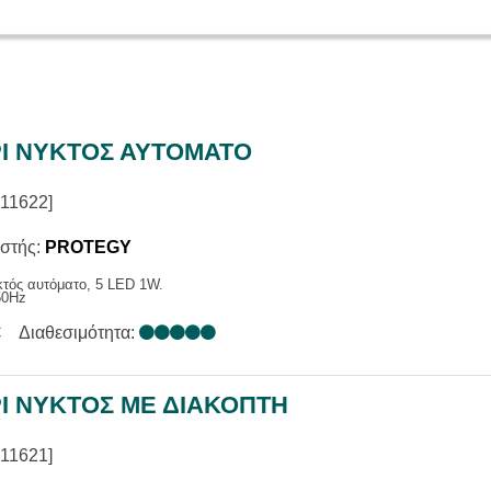
ΙΑΣ
Α ΕΠΑΓ. / ΑΝΑΓΓΕΛΙΑΣ
ΑΚΑ ΣΥΣΤΗΜΑΤΑ
ΕΝΙΣΧΥΤΕΣ
Σ
ΑΤΑ ΜΙΚΡΟΦΩΝΩΝ
Ι ΝΥΚΤΟΣ ΑΥΤΟΜΑΤΟ
11622]
στής:
PROTEGY
τός αυτόματο, 5 LED 1W.
50Hz
€
Διαθεσιμότητα:
Ι ΝΥΚΤΟΣ ΜΕ ΔΙΑΚΟΠΤΗ
11621]