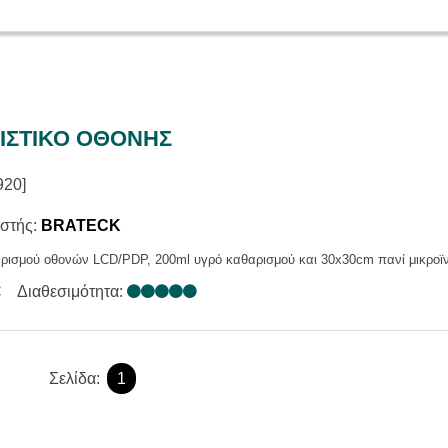
ΙΑΣ
Α ΕΠΑΓ. / ΑΝΑΓΓΕΛΙΑΣ
ΑΚΑ ΣΥΣΤΗΜΑΤΑ
ΕΝΙΣΧΥΤΕΣ
Σ
ΑΤΑ ΜΙΚΡΟΦΩΝΩΝ
ΙΣΤΙΚΟ ΟΘΟΝΗΣ
920]
στής:
BRATECK
αρισμού οθονών LCD/PDP, 200ml υγρό καθαρισμού και 30x30cm πανί μικροϊ
€
Διαθεσιμότητα:
Σελίδα:
1