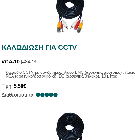
ΚΑΛΩΔΙΩΣΗ ΓΙΑ CCTV
VCA-10
[#8473]
Καλώδιο CCTV με συνδετήρες, Video BNC (αρσενικό/αρσενικό) , Audio
RCA (αρσενικό/αρσενικό και DC (αρσενικό/θηλυκό), 10 μέτρα
Τιμή:
5,50€
Διαθεσιμότητα: