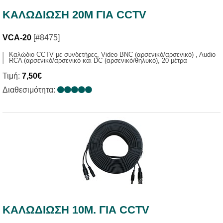
ΚΑΛΩΔΙΩΣΗ 20M ΓΙΑ CCTV
VCA-20
[#8475]
Καλώδιο CCTV με συνδετήρες, Video BNC (αρσενικό/αρσενικό) , Audio
RCA (αρσενικό/αρσενικό και DC (αρσενικό/θηλυκό), 20 μέτρα
Τιμή:
7,50€
Διαθεσιμότητα:
ΚΑΛΩΔΙΩΣΗ 10M. ΓΙΑ CCTV