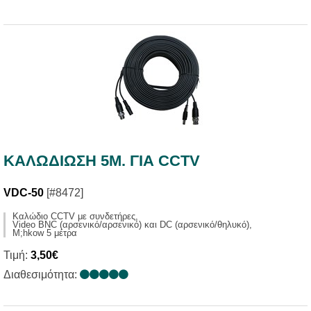
ΚΑΛΩΔΙΩΣΗ 5M. ΓΙΑ CCTV
VDC-50
[#8472]
Καλώδιο CCTV με συνδετήρες,
Video BNC (αρσενικό/αρσενικό) και DC (αρσενικό/θηλυκό),
M;hkow 5 μέτρα
Τιμή:
3,50€
Διαθεσιμότητα: