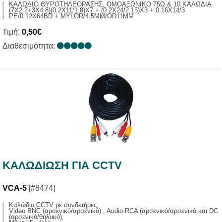
ΚΑΛΩΔΙΟ ΘΥΡΟΤΗΛΕΟΡΑΣΗΣ, ΟΜΟΑΞΩΝΙΚΟ 75Ω & 10 ΚΑΛΩΔΙΑ
(7X2.2+3X4.8)(0.2X11/1.8)X7 + (0.2X24/2.15)X3 + 0.16X14/3
PE/0.12X64BD + MYLOR/4.5MM/OD11MM
Τιμή:
0,50€
Διαθεσιμότητα:
ΚΑΛΩΔΙΩΣΗ ΓΙΑ CCTV
VCA-5
[#8474]
Καλώδιο CCTV με συνδετήρες,
Video BNC (αρσενικό/αρσενικό) , Audio RCA (αρσενικό/αρσενικό και DC
(αρσενικό/θηλυκό),