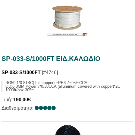
SP-033-S/1000FT ΕΙΔ.ΚΑΛΩΔΙΟ
SP-033-S/1000FT
[#4746]
RG59:1/0.81BC( full copper) +PE3.7+95%CCA
OD:6.0MM,Power:7/0.38CCA (alluminum covered with copper)*2C
1000ft/box 305m
Τιμή:
190,00€
Διαθεσιμότητα: