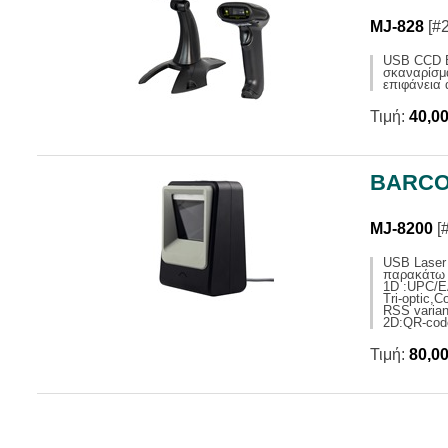
MJ-828
[#
USB CCD B
σκαναρίσμ
επιφάνεια
Τιμή:
40,0
BARCO
MJ-8200
[
USB Laser 
παρακάτω
1D :UPC/E
Tri-optic,C
RSS varian
2D:QR-code
Τιμή:
80,0