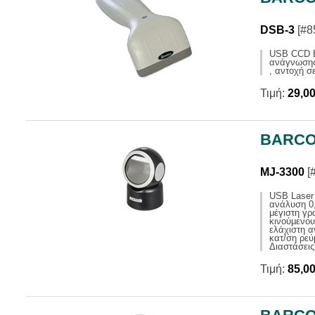
DSB-3
[#8
USB CCD B
ανάγνωσης
, αντοχή σ
Τιμή:
29,0
BARCO
MJ-3300
[
USB Laser
ανάλυση 0
μέγιστη γ
κινούμενου
ελάχιστη α
κατ/ση ρε
Διαστάσει
Τιμή:
85,0