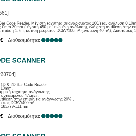
581]
ar Code Reader, Μέγιστη ταχύτητα σκαναρίσματος 100/sec, ανάλυση 0,1
 0mm-30mm (μέγσιτη 450 με μειωμένη ανάλυση), ελάχιστη αντίθεση στην 
ε πτώση 1.7m, κατ/ση ρεύματος DC5V/100mA (αναμονή 40mA), Διαστάσεις 
0€
Διαθεσιμότητα:
DE SCANNER
#28704]
 1D & 2D Bar Code Reader,
,10mm,
ραμμική ταχύτητα ανάγνωσης
 αντικειμένου 47cm/s,
ντίθεση στην επιφάνεια ανάγνωσης 20% ,
ύματος DC5V/400mA
ς 183x79x111mm
0€
Διαθεσιμότητα: