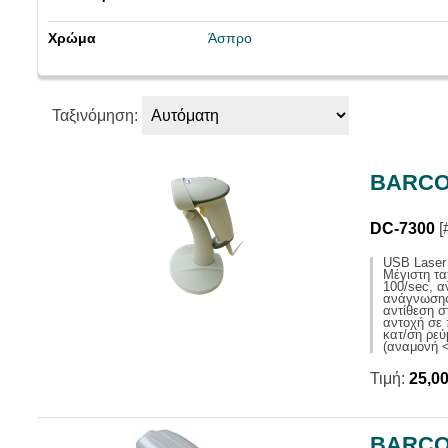
ΧΡΟΝΟΔΙΑΚΟΠΤΕΣ
ΠΕΡΙΠΟΛ
ΦΑΚΟΙ
ΤΡΟΦΟΔΟΤΙΚΑ ΕΡΓΑΣΤΗΡΙΟΥ
ΜΙΚΡΟΦΩΝ
Χρώμα
Άσπρο
ΦΩΤΙΣΤΙΚΑ LED
ΦΑΝΑΡΙΑ ΝΥΧΤΟΣ
ΣΥΝΕΔΡΙ
ΦΩΤΙΣΤΙΚΑ ΓΡΑΦΕΙΟΥ
ΤΕΛΙΚΟΙ 
ΨΗΦΙΑΚΕΣ ΖΥΓΑΡΙΕΣ
ΤΗΛΕΒΟΕ
Ταξινόμηση:
ΨΥΓΕΙΑ MINIBARS
ΕΞΑΡΤΗΜ
ΦΟΡΤΙΣΤΕΣ USB KINHTΩΝ
BARCO
DC-7300
[
USB Laser 
Μέγιστη τ
100/sec, 
ανάγνωσης
αντίθεση 
αντοχή σε
κατ/ση ρε
(αναμονή 
Τιμή:
25,0
BARCO