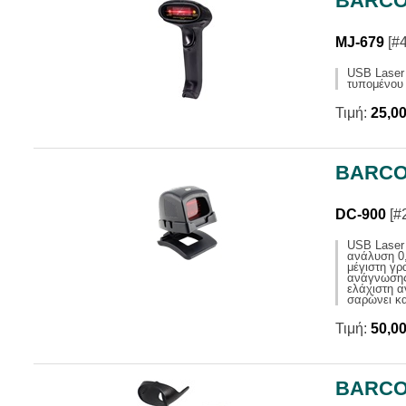
BARCO
MJ-679
[#
USB Laser
τυπομένου
Τιμή:
25,0
BARCO
DC-900
[#
USB Laser
ανάλυση 0
μέγιστη γρ
ανάγνωσης 
ελάχιστη α
σαρώνει κ
Τιμή:
50,0
BARCO