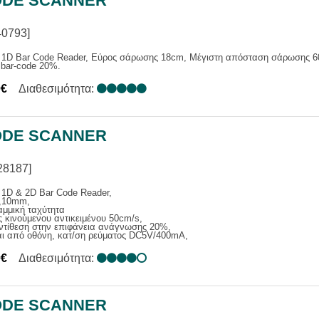
DE SCANNER
40793]
 1D Bar Code Reader, Εύρος σάρωσης 18cm, Μέγιστη απόσταση σάρωσης 60
 bar-code 20%.
0€
Διαθεσιμότητα:
DE SCANNER
28187]
 1D & 2D Bar Code Reader,
,10mm,
αμμική ταχύτητα
κινούμενου αντικειμένου 50cm/s,
ντίθεση στην επιφάνεια ανάγνωσης 20%,
αι από οθόνη, κατ/ση ρεύματος DC5V/400mA,
0€
Διαθεσιμότητα:
DE SCANNER