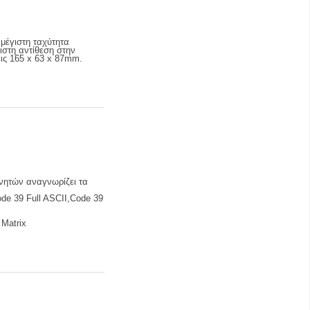
μέγιστη ταχύτητα
στη αντίθεση στην
ις 165 x 63 x 87mm.
νητών αναγνωρίζει τα
e 39 Full ASCII,Code 39
Matrix