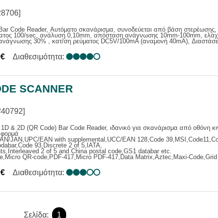
28706]
ar Code Reader, Αυτόματο σκανάρισμα, συνοδεύεται από βάση στερέωσης, 
ατος 100/sec, ανάλυση 0,10mm, απόσταση ανάγνωσης 10mm-100mm, ελάχι
 ανάγνωσης 30% , κατ/ση ρεύματος DC5V/100mA (αναμονή 40mA), Διαστάσε
0€
Διαθεσιμότητα:
DE SCANNER
#40792]
1D & 2D (QR Code) Bar Code Reader, ιδανικό για σκανάρισμα από οθόνη κι
 φορμά
AN/JAN,UPC/EAN with supplemental,UCC/EAN 128,Code 39,MSI,Code11,Cod
odabar,Code 93,Discrete 2 of 5,IATA,
ts,Interleaved 2 of 5 and China postal code,GS1 databar etc.
,Micro QR-code,PDF-417,Micro PDF-417,Data Matrix,Aztec,Maxi-Code,Grid 
0€
Διαθεσιμότητα:
Σελίδα:
1