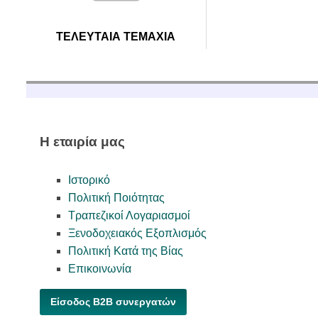
ΧΡΟΝΟΔΙΑΚΟΠΤΕΣ
ΠΕΡΙΠΟΛ
ΦΑΚΟΙ
ΤΡΟΦΟΔΟΤΙΚΑ ΕΡΓΑΣΤΗΡΙΟΥ
ΜΙΚΡΟΦΩΝ
ΦΩΤΙΣΤΙΚΑ LED
ΦΑΝΑΡΙΑ ΝΥΧΤΟΣ
ΣΥΝΕΔΡΙ
ΤΕΛΕΥΤΑΙΑ ΤΕΜΑΧΙΑ
ΦΩΤΙΣΤΙΚΑ ΓΡΑΦΕΙΟΥ
ΤΕΛΙΚΟΙ 
ΨΗΦΙΑΚΕΣ ΖΥΓΑΡΙΕΣ
ΤΗΛΕΒΟΕ
ΨΥΓΕΙΑ MINIBARS
ΕΞΑΡΤΗΜ
ΦΟΡΤΙΣΤΕΣ USB KINHTΩΝ
Η εταιρία μας
Ιστορικό
Πολιτική Ποιότητας
Τραπεζικοί Λογαριασμοί
Ξενοδοχειακός Εξοπλισμός
Πολιτική Κατά της Βίας
Επικοινωνία
Είσοδος B2B συνεργατών