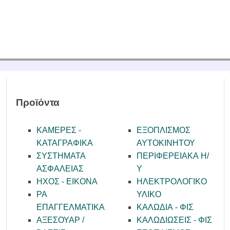
ΙΑΣ
Α ΕΠΑΓ. / ΑΝΑΓΓΕΛΙΑΣ
ΑΚΑ ΣΥΣΤΗΜΑΤΑ
ΕΝΙΣΧΥΤΕΣ
Σ
ΑΤΑ ΜΙΚΡΟΦΩΝΩΝ
Προϊόντα
ΚΑΜΕΡΕΣ -
ΕΞΟΠΛΙΣΜΟΣ
KATAΓΡΑΦΙΚΑ
ΑΥΤΟΚΙΝΗΤΟΥ
ΣΥΣΤΗΜΑΤΑ
ΠΕΡΙΦΕΡΕΙΑΚΑ Η/
ΑΣΦΑΛΕΙΑΣ
Υ
ΗΧΟΣ - ΕΙΚΟΝΑ
ΗΛΕΚΤΡΟΛΟΓΙΚΟ
PA
ΥΛΙΚΟ
ΕΠΑΓΓΕΛΜΑΤΙΚΑ
ΚΑΛΩΔΙΑ - ΦΙΣ
ΑΞΕΣΟΥΑΡ /
ΚΑΛΩΔΙΩΣΕΙΣ - ΦΙΣ