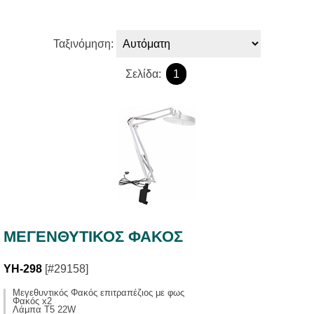
Ταξινόμηση:
Σελίδα:
1
ΜΕΓΕΝΘΥΤΙΚΟΣ ΦΑΚΟΣ
YH-298
[#29158]
Μεγεθυντικός Φακός επιτραπέζιος με φως
Φακός x2
Λάμπα Τ5 22W