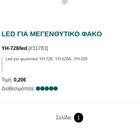
LED ΓΙΑ ΜΕΓΕΝΘΥΤΙΚΟ ΦΑΚΟ
YH-728/led
[#31783]
Led γισ φωτιστικό YH-728, YH-628A, YH-329
Τιμή:
0,20€
Διαθεσιμότητα:
Σελίδα:
1