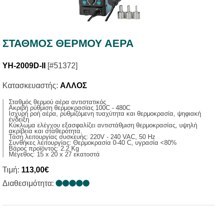
ΣΤΑΘΜOΣ ΘΕΡΜΟΥ ΑΕΡΑ
YH-2009D-II
[#51372]
Κατασκευαστής:
ΑΛΛΟΣ
Σταθμός θερμού αέρα αντιστατικός
Aκριβή ρύθμιση θερμοκρασίας 100C - 480C
Ισχυρή ροή αέρα, ρυθμιζόμενη τυαχύτητα και θερμοκρασία, ψηφιακή
ένδειξη
Κύκλωμα ελέγχου εξασφαλίζει αντιστάθμιση θερμοκρασίας, υψηλή
ακρίβεια και σταθερότητα.
Τάση λειτουργίας συσκευής: 220V - 240 VAC, 50 Ηz
Συνθήκες λειτουργίας: Θερμοκρασία 0-40 C, υγρασία <80%
Βάρος προϊόντος: 2.2 Kg
Μέγεθος: 15 x 20 x 27 εκατοστά
Τιμή:
113,00€
Διαθεσιμότητα: