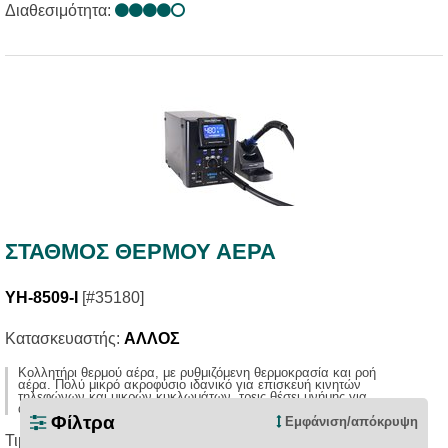
Διαθεσιμότητα:
ΣΤΑΘΜOΣ ΘΕΡΜΟΥ ΑΕΡΑ
YH-8509-I
[#35180]
Κατασκευαστής:
ΑΛΛΟΣ
Κολλητήρι θερμού αέρα, με ρυθμιζόμενη θερμοκρασία και ροή
αέρα. Πολύ μικρό ακροφύσιο ιδανικό για επισκευή κινητών
τηλεφώνων και μικρών κυκλωμάτων, τρεις θέσει μνήμης για
απομνημόνευση συγκεκριμένων ρυθμίσεων αποκόλλησης.
Φίλτρα
Εμφάνιση/απόκρυψη
Τιμή:
379,00€