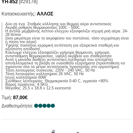
YH-852
[#29178]
Κατασκευαστής:
ΑΛΛΟΣ
Δύο σε ένα. Σταθμός κόλλησης και θερμού αέρα αντιστατικός
Aκριβή ρύθμιση θερμοκρασίας 100C - 500C
Η αντλία μεμβράνης λεπτού ελέγχου εξασφαλίζει ισχυρή ροή αέρα. 24-
28 lit/min
(όσο μικρότερο είναι το ακροφύσιο του πιστολιού, τόσο ισχυρότερη είναι
η πίεση του αέρα)
Υψηλής ποιότητος κεραμική αντίσταση για εξαιρετικά σταθερή και
αξιόπιστη απόδοση!
Κύκλωμα ελέγχου εξασφαλίζει γρήγορη θέρμανση, γρήγορη
αντιστάθμιση θερμοκρασίας, υψηλή ακρίβεια και σταθερότητα
Αυτή η μονάδα διαθέτει αντιστατικό σχεδιασμό που αποτρέπει
αποτελεσματικά τη βλάβη σε ευαίσθητα εξαρτήματα (προϋπόθεση να
τηρούνται όλα τα μέτρα αντιστατικής προστασίας στο εργαστήριο).
Τάση λειτουργίας συσκευής: 220V - 240 VAC, 50 Ηz
Τάση λειτουργίας κολλητηριού 26 VAC, 50 Hz
Ισχύς κολλητηριού 60W
Συνθήκες λειτουργίας: Θερμοκρασία 0-40 C, υγρασία <80%
Βάρος προϊόντος: 4.5KG
Μέγεθος: 25,5 x 18,8 x 12,5 εκατοστά
Τιμή:
87,00€
Διαθεσιμότητα: