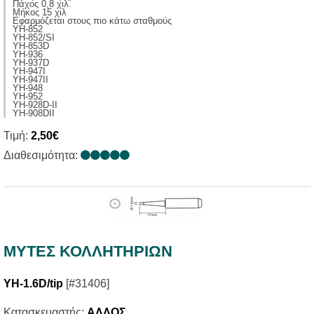
Πάχος 0,8 χιλ.
Μήκος 15 χιλ
Εφαρμόζεται στους πιο κάτω σταθμούς
ΥΗ-852
YH-852/SI
YH-853D
YH-936
YH-937D
YH-947I
YH-947II
YH-948
YH-952
YH-928D-II
YH-908DII
Τιμή:
2,50€
Διαθεσιμότητα:
ΜΥΤΕΣ ΚΟΛΛΗΤΗΡΙΩΝ
YH-1.6D/tip
[#31406]
Κατασκευαστής:
ΑΛΛΟΣ