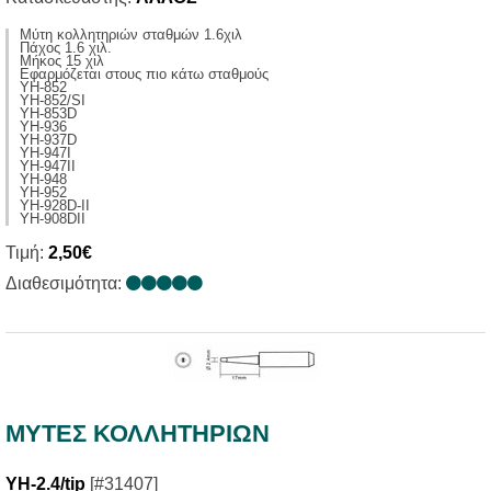
Μύτη κολλητηριών σταθμών 1.6χιλ
Πάχος 1.6 χιλ.
Μήκος 15 χιλ
Εφαρμόζεται στους πιο κάτω σταθμούς
ΥΗ-852
YH-852/SI
YH-853D
YH-936
YH-937D
YH-947I
YH-947II
YH-948
YH-952
YH-928D-II
YH-908DII
Τιμή:
2,50€
Διαθεσιμότητα:
ΜΥΤΕΣ ΚΟΛΛΗΤΗΡΙΩΝ
YH-2.4/tip
[#31407]