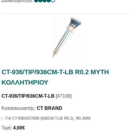
Διαθεσιμότητα:
CT-936/TIP/936CΜ-Τ-LB R0.2 ΜΥΤΗ
ΚΟΛΛΗΤΗΡΙΟΥ
CT-936/TIP/936CΜ-Τ-LB
[#7108]
Κατασκευαστής:
CT BRAND
ΓΙΑ CT-936/937/938 (936CM-T-LB R0.2), Φ0.2MM
Τιμή:
4,00€