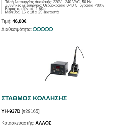
Τάση λειτουργίας συσκευής: 220V - 240 VAC, 50 Ηz
Συνθήκες λειτουργίας: Θερμοκρασία 0-40 C, υγρασία <80%
Βάρος προϊόντος: 1.5Kg
Μέγεθος: 15 x 18 x 25 εκατοστά
Τιμή:
46,00€
Διαθεσιμότητα:
ΣΤΑΘΜOΣ ΚΟΛΛΗΣΗΣ
YH-937D
[#29165]
Κατασκευαστής:
ΑΛΛΟΣ