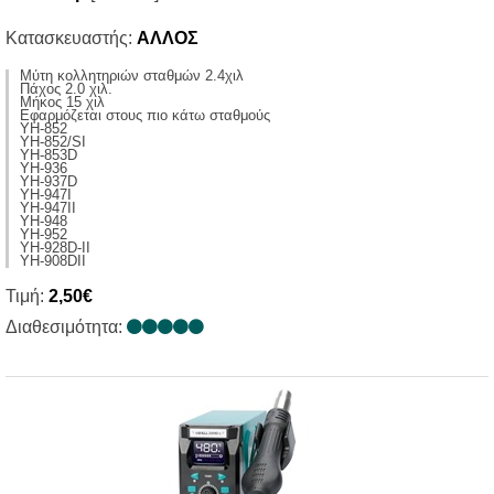
Κατασκευαστής:
ΑΛΛΟΣ
Μύτη κολλητηριών σταθμών 2.4χιλ
Πάχος 2.0 χιλ.
Μήκος 15 χιλ
Εφαρμόζεται στους πιο κάτω σταθμούς
ΥΗ-852
YH-852/SI
YH-853D
YH-936
YH-937D
YH-947I
YH-947II
YH-948
YH-952
YH-928D-II
YH-908DII
Τιμή:
2,50€
Διαθεσιμότητα: