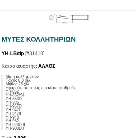
ΜΥΤΕΣ ΚΟΛΛΗΤΗΡΙΩΝ
YH-LB/tip
[#31410]
Κατασκευαστής:
ΑΛΛΟΣ
Μύτη κολλητηριών
Πάχος 0,8 χιλ.
Μήκος 25 χιλ
Εφαρμόζεται στους πιο κάτω σταθμούς
ΥΗ-852
YH-852/SI
YH-853D
YH-936
YH-937D
YH-947I
YH-947II
YH-948
YH-952
YH-928D-II
YH-908DII