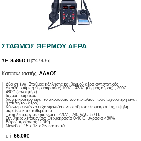
ΣΤΑΘΜOΣ ΘΕΡΜΟΥ ΑΕΡΑ
YH-8586D-II
[#47436]
Κατασκευαστής:
ΑΛΛΟΣ
Δύο σε ένα. Σταθμός κόλλησης και θερμού αέρα αντιστατικός
Aκριβή ρύθμιση θερμοκρασίας 100C - 480C (θερμός αέρας) , 200C -
480C (κολλητήρι)
Ισχυρή ροή αέρα
(όσο μικρότερο είναι το ακροφύσιο του πιστολιού, τόσο ισχυρότερη είναι
η πίεση του αέρα)
Κύκλωμα ελέγχου εξασφαλίζει αντιστάθμιση θερμοκρασίας, υψηλή
ακρίβεια και σταθερότητα.
Τάση λειτουργίας συσκευής: 220V - 240 VAC, 50 Ηz
Συνθήκες λειτουργίας: Θερμοκρασία 0-40 C, υγρασία <80%
Βάρος προϊόντος: 2.0Kg
Μέγεθος: 15 x 18 x 25 εκατοστά
Τιμή:
66,00€