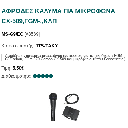
AΦΡΩΔΕΣ ΚΑΛΥΜΑ ΓΙΑ ΜΙΚΡΟΦΩΝΑ
CX-509,FGM-.,ΚΛΠ
MS-G9/EC
[#8539]
Κατασκευαστής:
JTS-TAKY
Αφρώδες αντιανεμικό μικροφώνου (κατάλληλο για τα μικρόφωνα FGM-
62 Carbon, FGM-170 Carbon,CX-509 και μικρόφωνα τύπου Gooseneck )
Τιμή:
5,50€
Διαθεσιμότητα: