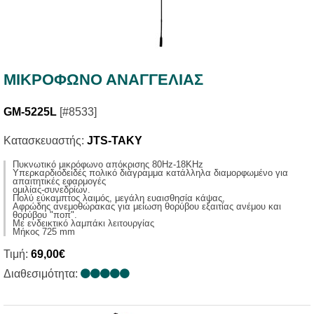
ΜΙΚΡΟΦΩΝΟ ΑΝΑΓΓΕΛΙΑΣ
GM-5225L
[#8533]
Κατασκευαστής:
JTS-TAKY
Πυκνωτικό μικρόφωνο απόκρισης 80Ηz-18KHz
Υπερκαρδιοδειδές πολικό διάγραμμα κατάλληλα διαμορφωμένο για
απαιτητικές εφαρμογές
ομιλίας-συνεδρίων.
Πολύ εύκαμπτος λαιμός, μεγάλη ευαισθησία κάψας,
Αφρώδης ανεμοθώρακας για μείωση θορύβου εξαιτίας ανέμου και
θορύβου "ποπ".
Με ενδεικτικό λαμπάκι λειτουργίας
Μήκος 725 mm
Τιμή:
69,00€
Διαθεσιμότητα: