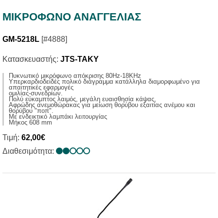
ΜΙΚΡΟΦΩΝΟ ΑΝΑΓΓΕΛΙΑΣ
GM-5218L
[#4888]
Κατασκευαστής:
JTS-TAKY
Πυκνωτικό μικρόφωνο απόκρισης 80Ηz-18KHz
Υπερκαρδιοδειδές πολικό διάγραμμα κατάλληλα διαμορφωμένο για
απαιτητικές εφαρμογές
ομιλίας-συνεδρίων.
Πολύ εύκαμπτος λαιμός, μεγάλη ευαισθησία κάψας,
Αφρώδης ανεμοθώρακας για μείωση θορύβου εξαιτίας ανέμου και
θορύβου "ποπ".
Με ενδεικτικό λαμπάκι λειτουργίας
Μήκος 608 mm
Τιμή:
62,00€
Διαθεσιμότητα: