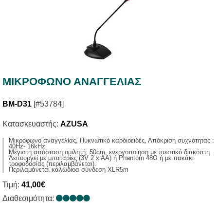
ΜΙΚΡΟΦΩΝΟ ΑΝΑΓΓΕΛΙΑΣ
BM-D31
[#53784]
Κατασκευαστής:
AZUSA
Μικρόφωνο αναγγελίας, Πυκνωτικό καρδιοειδές, Απόκριση συχνότητας :
40Hz- 16kHz
Μέγιστη απόσταση ομιλητή: 50cm, ενεργοποίηση με πιεστικό διακόπτη.
Λειτουργεί με μπαταρίες (3V 2 x AA) ή Phantom 48Ω ή με πακάκι
τροφοδοσίας (περιλαμβάνεται).
Περιλαμάνεται καλώδιοα σύνδεση XLR5m
Τιμή:
41,00€
Διαθεσιμότητα: