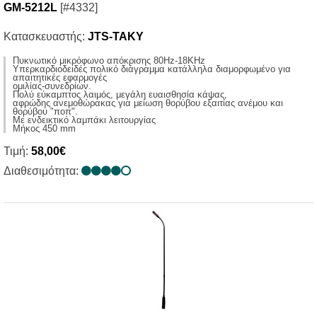
GM-5212L
[#4332]
Κατασκευαστής:
JTS-TAKY
Πυκνωτικό μικρόφωνο απόκρισης 80Ηz-18KHz
Υπερκαρδιοδειδές πολικό διάγραμμα κατάλληλα διαμορφωμένο για
απαιτητικές εφαρμογές
ομιλίας-συνεδρίων.
Πολύ εύκαμπτος λαιμός, μεγάλη ευαισθησία κάψας,
αφρώδης ανεμοθώρακας για μείωση θορύβου εξαιτίας ανέμου και
θορύβου "ποπ".
Με ενδεικτικό λαμπάκι λειτουργίας
Μήκος 450 mm
Τιμή:
58,00€
Διαθεσιμότητα: