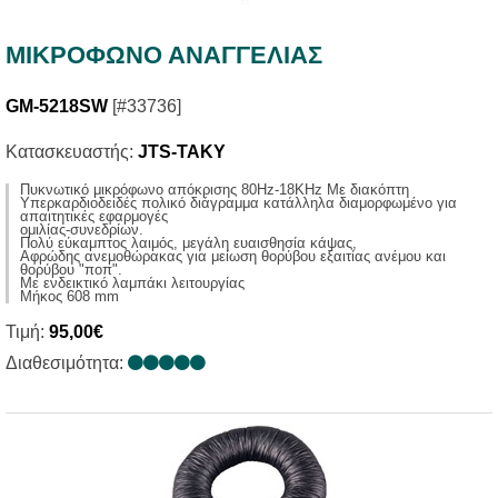
ΜΙΚΡΟΦΩΝΟ ΑΝΑΓΓΕΛΙΑΣ
GM-5218SW
[#33736]
Κατασκευαστής:
JTS-TAKY
Πυκνωτικό μικρόφωνο απόκρισης 80Ηz-18KHz Με διακόπτη
Υπερκαρδιοδειδές πολικό διάγραμμα κατάλληλα διαμορφωμένο για
απαιτητικές εφαρμογές
ομιλίας-συνεδρίων.
Πολύ εύκαμπτος λαιμός, μεγάλη ευαισθησία κάψας,
Αφρώδης ανεμοθώρακας για μείωση θορύβου εξαιτίας ανέμου και
θορύβου "ποπ".
Με ενδεικτικό λαμπάκι λειτουργίας
Μήκος 608 mm
Τιμή:
95,00€
Διαθεσιμότητα: