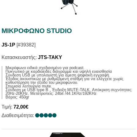
ΜΙΚΡΟΦΩΝΟ STUDIO
JS-1P
[#39382]
Κατασκευαστής:
JTS-TAKY
Μικρόφωνο ειδικά σχεδιασμένο για podcast.
Πυκνωτικό με καρδιοειδές διάγραμμα και υψηλή ευαισθησία
Σύνδεση USB με υπολογιστή για άμεση ψηφιακή εγγραφή.
Έξοδος ακουστικών με ρυθμιζόμενη στάθμη για να ελέγχετε χωρίς
καθυστέρηση την έξοδο του μικροφώνου.
Στιγμιαία λειτουργία mute.
Σύνδεση με USB type B , Ένδειξη MUTE-TALK, Απόκριση συχνότητας:
20Ηz-20KHz, Μετατροπείς: 24bit /44.1KHz/192KHz
Βάρος: 450gr
Τιμή:
72,00€
Διαθεσιμότητα: