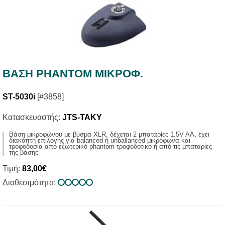
ΒΑΣΗ PHANTOM ΜΙΚΡΟΦ.
ST-5030i
[#3858]
Κατασκευαστής:
JTS-TAKY
Βάση μικροφώνου με βύσμα XLR, δέχεται 2 μπαταρίες 1.5V AA, έχει
διακόπτη επιλογής για balanced ή unballanced μικρόφωνα και
τροφοδοσία από εξωτερικό phantom τροφοδοτικό ή από τις μπαταρίες
της βάσης
Τιμή:
83,00€
Διαθεσιμότητα: