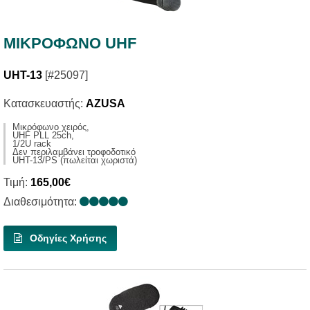
ΜΙΚΡΟΦΩΝΟ UHF
UHT-13
[#25097]
Κατασκευαστής:
AZUSA
Mικρόφωνο χειρός,
UHF PLL 25ch,
1/2U rack
Δεν περιλαμβάνει τροφοδοτικό
UHT-13/PS (πωλείται χωριστά)
Τιμή:
165,00€
Διαθεσιμότητα:
Οδηγίες Χρήσης