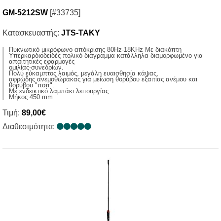
GM-5212SW
[#33735]
Κατασκευαστής:
JTS-TAKY
Πυκνωτικό μικρόφωνο απόκρισης 80Ηz-18KHz Με διακόπτη
Υπερκαρδιοδειδές πολικό διάγραμμα κατάλληλα διαμορφωμένο για
απαιτητικές εφαρμογές
ομιλίας-συνεδρίων.
Πολύ εύκαμπτος λαιμός, μεγάλη ευαισθησία κάψας,
αφρώδης ανεμοθώρακας για μείωση θορύβου εξαιτίας ανέμου και
θορύβου "ποπ".
Με ενδεικτικό λαμπάκι λειτουργίας
Μήκος 450 mm
Τιμή:
89,00€
Διαθεσιμότητα: