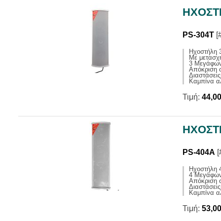
ΗΧΟΣΤ
PS-304T
[
Ηχοστήλη 
Με μετασχ
3 Μεγάφων
Απόκριση 
Διαστάσεις
Καμπίνα α
Τιμή:
44,0
ΗΧΟΣΤ
PS-404A
[
Ηχοστήλη 
4 Μεγάφων
Απόκριση 
Διαστάσεις
Καμπίνα α
Τιμή:
53,0