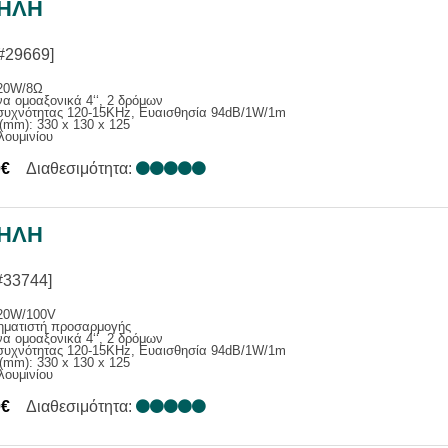
ΗΛΗ
ΙΑΣ
Α ΕΠΑΓ. / ΑΝΑΓΓΕΛΙΑΣ
ΑΚΑ ΣΥΣΤΗΜΑΤΑ
#29669]
ΕΝΙΣΧΥΤΕΣ
20W/8Ω
α ομοαξονικά 4‘‘, 2 δρόμων
Σ
συχνότητας 120-15ΚΗz, Ευαισθησία 94dB/1W/1m
(mm): 330 x 130 x 125
ΑΤΑ ΜΙΚΡΟΦΩΝΩΝ
λουμινίου
0€
Διαθεσιμότητα:
ΗΛΗ
#33744]
20W/100V
ηματιστή προσαρμογής
α ομοαξονικά 4‘‘, 2 δρόμων
συχνότητας 120-15ΚΗz, Ευαισθησία 94dB/1W/1m
(mm): 330 x 130 x 125
λουμινίου
0€
Διαθεσιμότητα: