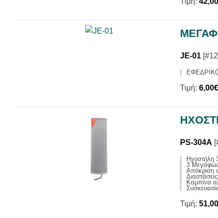
Τιμή:
42,0
ΜΕΓΑΦ
JE-01
[#12
ΕΦΕΔΡΙΚΟ
Τιμή:
6,00
ΗΧΟΣΤ
PS-304A
[
Ηχοστήλη 
3 Μεγάφων
Απόκριση 
Διαστάσεις
Καμπίνα α
Συσκευασία
Τιμή:
51,0