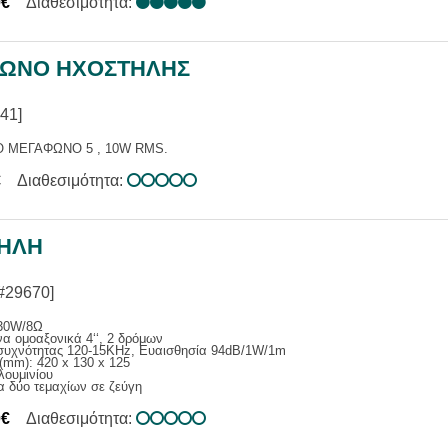
0€
Διαθεσιμότητα:
ΩΝΟ ΗΧΟΣΤΗΛΗΣ
41]
 ΜΕΓΑΦΩΝΟ 5 , 10W RMS.
€
Διαθεσιμότητα:
ΗΛΗ
#29670]
30W/8Ω
α ομοαξονικά 4‘‘, 2 δρόμων
συχνότητας 120-15ΚΗz, Ευαισθησία 94dB/1W/1m
(mm): 420 x 130 x 125
λουμινίου
 δύο τεμαχίων σε ζεύγη
0€
Διαθεσιμότητα: