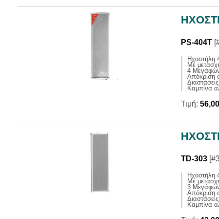
ΗΧΟΣΤ
PS-404T
[
Ηχοστήλη 
Με μετασχ
4 Μεγάφων
Απόκριση 
Διαστάσεις
Καμπίνα α
Τιμή:
56,0
ΗΧΟΣΤ
TD-303
[#
Ηχοστήλη 
Με μετασχ
3 Μεγάφων
Απόκριση 
Διαστάσεις
Καμπίνα α