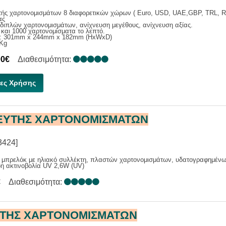
τής χαρτονομισμάτων 8 διαφορετικών χώρων ( Euro, USD, UAE,GBP, TRL, 
ας
διπλών χαρτονομισμάτων, ανίχνευση μεγέθους, ανίχνευση αξίας.
και 1000 χαρτονομίσματα το λεπτό.
ς: 301mm x 244mm x 182mm (HxWxD)
 Kg
00€
Διαθεσιμότητα:
ες Χρήσης
ΕΥΤΗΣ ΧΑΡΤΟΝΟΜΙΣΜΑΤΩΝ
3424]
ς μπρελόκ με ηλιακό συλλέκτη, πλαστών χαρτονομισμάτων, υδατογραφημέν
η ακτινοβολία UV 2,6W (UV)
€
Διαθεσιμότητα:
ΤΗΣ ΧΑΡΤΟΝΟΜΙΣΜΑΤΩΝ