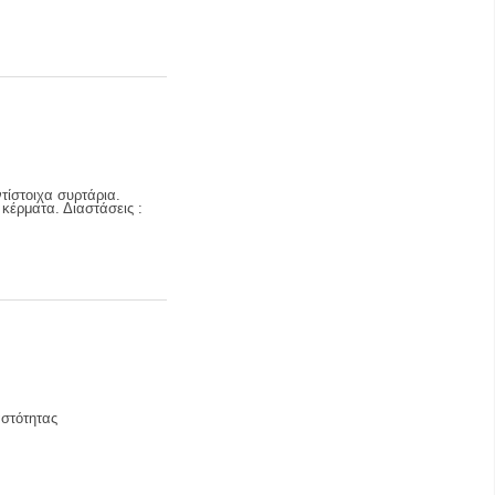
τίστοιχα συρτάρια.
κέρματα. Διαστάσεις :
αστότητας