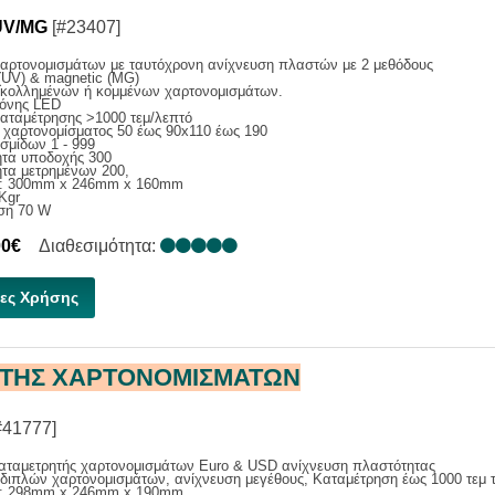
UV/MG
[#23407]
χαρτονομισμάτων με ταυτόχρονη ανίχνευση πλαστών με 2 μεθόδους
t (UV) & magnetic (MG)
 κολλημένων ή κομμένων χαρτονομισμάτων.
θόνης LED
αταμέτρησης >1000 τεμ/λεπτό
 χαρτονομίσματος 50 έως 90x110 έως 190
σμίδων 1 - 999
ητα υποδοχής 300
τα μετρημένων 200,
ς: 300mm x 246mm x 160mm
Kgr
ση 70 W
00€
Διαθεσιμότητα:
ες Χρήσης
ΤΗΣ ΧΑΡΤΟΝΟΜΙΣΜΑΤΩΝ
#41777]
καταμετρητής χαρτονομισμάτων Euro & USD ανίχνευση πλαστότητας
διπλών χαρτονομισμάτων, ανίχνευση μεγέθους, Καταμέτρηση έως 1000 τεμ τ
ς: 298mm x 246mm x 190mm