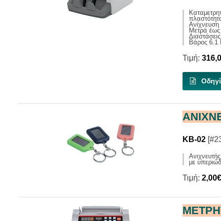
Kαταμετρη
πλαστότητ
Ανίχνευση 
Μετρά έως 
Διαστάσει
Βάρος 6.1
Τιμή:
316,
Οδηγί
ΑΝΙΧΝ
KB-02
[#2
Ανιχνευτή
με υπεριώδ
Τιμή:
2,00
ΜΕΤΡΗ