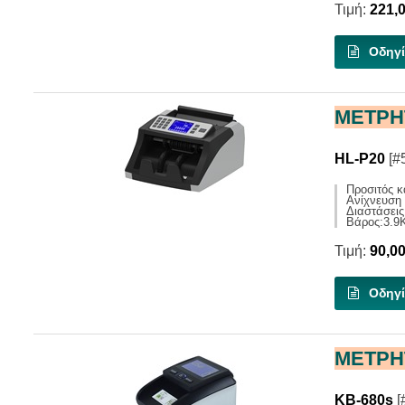
Τιμή:
221,
Οδηγί
ΜΕΤΡΗ
HL-P20
[#
Προσιτός κ
Ανίχνευση 
Διαστάσει
Βάρος:3.9
Τιμή:
90,0
Οδηγί
ΜΕΤΡΗ
KB-680s
[