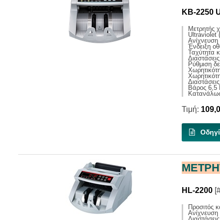
KB-2250 
Μετρητής 
Ultraviole
Ανίχνευση
Ένδειξη ο
Ταχύτητα κ
Διαστάσεις
Ρύθμιση δε
Χωρητικότ
Χωρητικότη
Διαστάσει
Βάρος 6,5 
Kατανάλω
Τιμή:
109,
Οδηγί
ΜΕΤΡΗ
HL-2200
[
Προσιτός 
Ανίχνευση 
Διαστάσει