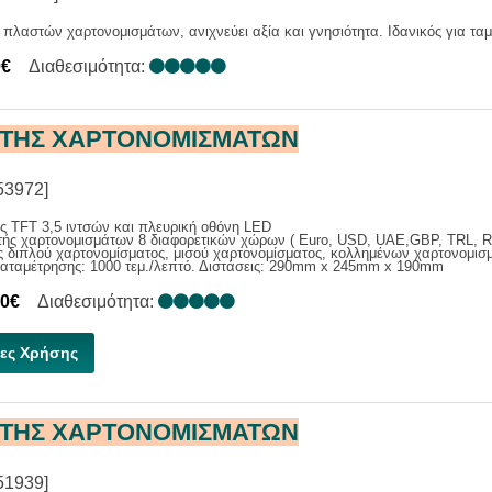
 πλαστών χαρτονομισμάτων, ανιχνεύει αξία και γνησιότητα. Ιδανικός για τα
0€
Διαθεσιμότητα:
ΤΗΣ ΧΑΡΤΟΝΟΜΙΣΜΑΤΩΝ
53972]
 TFT 3,5 ιντσών και πλευρική οθόνη LED
τής χαρτονομισμάτων 8 διαφορετικών χώρων ( Euro, USD, UAE,GBP, TRL, 
 διπλού χαρτονομίσματος, μισού χαρτονομίσματος, κολλημένων χαρτονομισ
καταμέτρησης: 1000 τεμ./λεπτό. Διστάσεις: 290mm x 245mm x 190mm
00€
Διαθεσιμότητα:
ες Χρήσης
ΤΗΣ ΧΑΡΤΟΝΟΜΙΣΜΑΤΩΝ
51939]