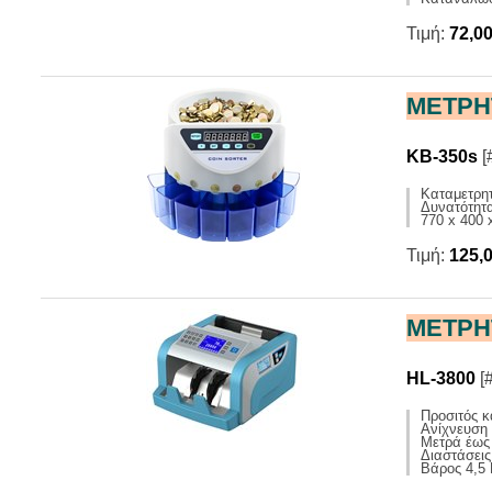
Τιμή:
72,0
ΜΕΤΡΗ
KB-350s
[
Καταμετρητ
Δυνατότητα
770 x 400
Τιμή:
125,
ΜΕΤΡΗ
HL-3800
[
Προσιτός κ
Ανίχνευση 
Μετρά έως 
Διαστάσει
Βάρος 4,5