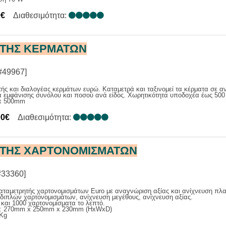
0€
Διαθεσιμότητα:
ΤΗΣ ΚΕΡΜΑΤΩΝ
#49967]
ής και διαλογέας κερμάτων ευρώ. Καταμετρά και ταξινομεί τα κέρματα σε αν
 εμφάνισης συνόλου και ποσού ανά είδος. Χωρητικότητα υποδοχέα έως 500 
 x 500mm
00€
Διαθεσιμότητα:
ΤΗΣ ΧΑΡΤΟΝΟΜΙΣΜΑΤΩΝ
#33360]
αταμετρητής χαρτονομισμάτων Euro με αναγνώριση αξίας και ανίχνευση πλ
διπλών χαρτονομισμάτων, ανίχνευση μεγέθους, ανίχνευση αξίας.
και 1000 χαρτονομίσματα το λεπτό.
ς: 270mm x 250mm x 230mm (HxWxD)
 Kg