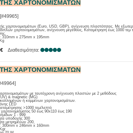
ΤΗΣ ΧΑΡΤΟΝΟΜΙΣΜΑΤΩΝ
ΙΑΣ
Α ΕΠΑΓ. / ΑΝΑΓΓΕΛΙΑΣ
ΑΚΑ ΣΥΣΤΗΜΑΤΑ
[#49965]
ΕΝΙΣΧΥΤΕΣ
ής χαρτονομισμάτων (Euro, USD, GBP), ανίχνευση πλαστότητας. Με εξωτερ
διπλών χαρτονομισμάτων, ανίχνευση μεγέθους, Καταμέτρηση έως 1000 τεμ τ
Σ
σης,
ς: 310mm x 275mm x 195mm
ΑΤΑ ΜΙΚΡΟΦΩΝΩΝ
0Kg
0€
Διαθεσιμότητα:
ΤΗΣ ΧΑΡΤΟΝΟΜΙΣΜΑΤΩΝ
#49964]
χαρτονομισμάτων με ταυτόχρονη ανίχνευση πλαστών με 2 μεθόδους
t (UV) & magnetic (MG)
 κολλημένων ή κομμένων χαρτονομισμάτων.
θόνης LED
αταμέτρησης >1000 τεμ/λεπτό
 χαρτονομίσματος 50 έως 90x110 έως 190
σμίδων 1 - 999
ητα υποδοχής 300
τα μετρημένων 200,
ς: 300mm x 246mm x 160mm
Kgr
ση 70 W