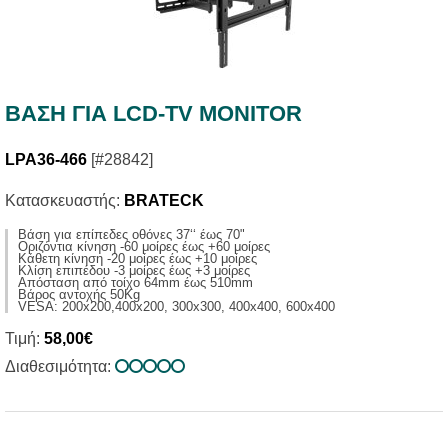
ΒΑΣΗ ΓΙΑ LCD-TV MONITOR
LPA36-466
[#28842]
Κατασκευαστής:
BRATECK
Βάση για επίπεδες οθόνες 37‘‘ έως 70"
Οριζόντια κίνηση -60 μοίρες έως +60 μοίρες
Κάθετη κίνηση -20 μοίρες έως +10 μοίρες
Κλίση επιπέδου -3 μοίρες έως +3 μοίρες
Απόσταση από τοίχο 64mm έως 510mm
Βάρος αντοχής 50Kg
VESA: 200x200,400x200, 300x300, 400x400, 600x400
Τιμή:
58,00€
Διαθεσιμότητα: