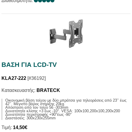
Διαθεσιμότητα:
ΒΑΣΗ ΓΙΑ LCD-TV
KLA27-222
[#36192]
Κατασκευαστής:
BRATECK
Οικονομική βάση τοίχου με δύο μπράτσα για τηλεοράσεις από 23’’ έως
42’’. Μέγιστο βάρος στήριξης 20kg.
Απόσταση από τον τοίχο 56 -303mm
Δυνατότητα κλίσης +3 έως -10°. VESA: 100x100,200x100,200x200
Δυνατότητα περιστροφής +90°έως -90°
Διαστάσεις: 300x230x255mm
Τιμή:
14,50€