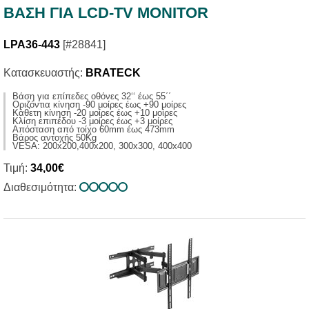
ΒΑΣΗ ΓΙΑ LCD-TV MONITOR
LPA36-443
[#28841]
Κατασκευαστής:
BRATECK
Βάση για επίπεδες οθόνες 32‘‘ έως 55΄΄
Οριζόντια κίνηση -90 μοίρες έως +90 μοίρες
Κάθετη κίνηση -20 μοίρες έως +10 μοίρες
Κλίση επιπέδου -3 μοίρες έως +3 μοίρες
Απόσταση από τοίχο 60mm έως 473mm
Βάρος αντοχής 50Kg
VESA: 200x200,400x200, 300x300, 400x400
Τιμή:
34,00€
Διαθεσιμότητα: