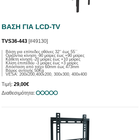
ΒΑΣΗ ΓΙΑ LCD-TV
TVS36-443
[#49130]
Βάση για επίπεδες οθόνες 32‘‘ έως 55΄΄
Οριζόντια κίνηση -90 μοίρες έως +90 μοίρες
Κάθετη κίνηση -20 μοίρες έως +10 μοίρες
Κλίση επιπέδου -3 μοίρες έως +3 μοίρες
Απόσταση από τοίχο 60mm έως 473mm
Βάρος αντοχής 50Kg
VESA: 200x200,400x200, 300x300, 400x400
Τιμή:
29,00€
Διαθεσιμότητα: