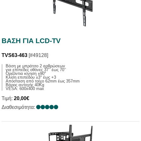
ΒΑΣΗ ΓΙΑ LCD-TV
TVS63-463
[#49128]
Βάση με μπράτσο 2 αρθρώσεων
για επίπεδες οθόνες 37’’ έως 70’’
Οριζόντια κίνηση ±90°
Κλίση επιπέδου ±3° έως +3
Απόσταση από τοίχο 62mm έως 357mm
Βάρος αντοχής 40Kg
VESA: 600x400 max
Τιμή:
20,00€
Διαθεσιμότητα: