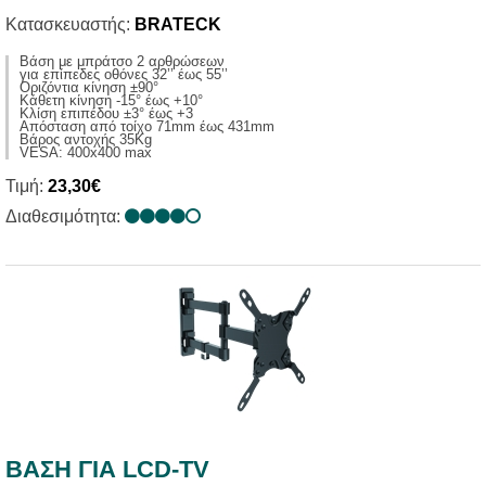
Κατασκευαστής:
BRATECK
Βάση με μπράτσο 2 αρθρώσεων
για επίπεδες οθόνες 32’’ έως 55’’
Οριζόντια κίνηση ±90°
Κάθετη κίνηση -15° έως +10°
Κλίση επιπέδου ±3° έως +3
Απόσταση από τοίχο 71mm έως 431mm
Βάρος αντοχής 35Kg
VESA: 400x400 max
Τιμή:
23,30€
Διαθεσιμότητα:
ΒΑΣΗ ΓΙΑ LCD-TV