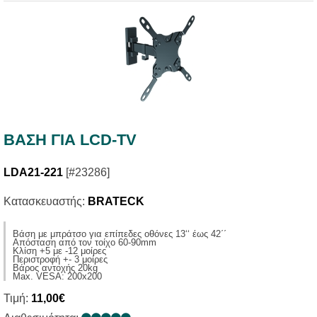
ΒΑΣΗ ΓΙΑ LCD-TV
LDA21-221
[#23286]
Κατασκευαστής:
BRATECK
Βάση με μπράτσο για επίπεδες οθόνες 13‘‘ έως 42΄΄
Απόσταση από τον τοίχο 60-90mm
Κλίση +5 με -12 μοίρες
Περιστροφή +- 3 μοίρες
Βάρος αντοχής 20kg
Max. VESA: 200x200
Τιμή:
11,00€