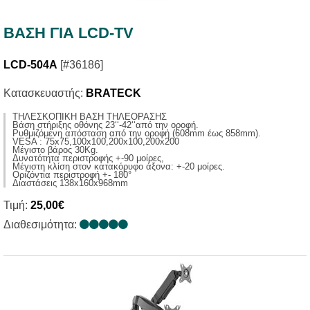
ΒΑΣΗ ΓΙΑ LCD-TV
LCD-504A
[#36186]
Κατασκευαστής:
BRATECK
ΤΗΛΕΣΚΟΠΙΚΗ ΒΑΣΗ ΤΗΛΕΟΡΑΣΗΣ
Βάση στήριξης οθόνης 23‘‘-42‘‘από την οροφή.
Ρυθμιζόμενη απόσταση από την οροφή (608mm έως 858mm).
VESA : 75x75,100x100,200x100,200x200
Μέγιστο βάρος 30Kg.
Δυνατότητα περιστροφής +-90 μοίρες,
Μέγιστη κλίση στον κατακόρυφο άξονα: +-20 μοίρες.
Οριζόντια περιστροφή +- 180°
Διαστάσεις 138x160x968mm
Τιμή:
25,00€
Διαθεσιμότητα: