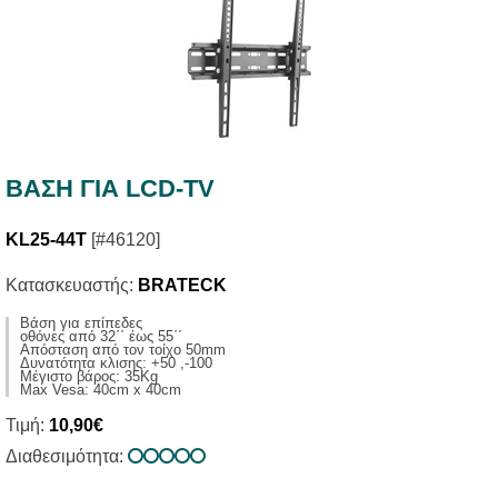
ΒΑΣΗ ΓΙΑ LCD-TV
KL25-44T
[#46120]
Κατασκευαστής:
BRATECK
Bάση για επίπεδες
οθόνες από 32΄΄ έως 55΄΄
Απόσταση από τον τοίχο 50mm
Δυνατότητα κλισης: +50 ,-100
Μέγιστο βάρος: 35Kg
Max Vesa: 40cm x 40cm
Τιμή:
10,90€
Διαθεσιμότητα: