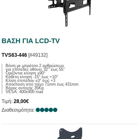
ΒΑΣΗ ΓΙΑ LCD-TV
TVS63-446
[#49132]
Βάση με μπράτσο 2 αρθρώσεων
για επίπεδες οθόνες 32’’ έως 55’’
Οριζόντια κίνηση ±90°
Κάθετη κίνηση -15° έως +10°
Κλίση επιπέδου ±3° έως +3
Απόσταση από τοίχο 71mm έως 431mm
Βάρος αντοχής 35Kg
VESA: 400x400 max
Τιμή:
28,00€
Διαθεσιμότητα: