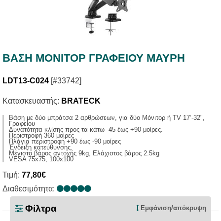
ΒΑΣΗ ΜΟΝΙΤΟΡ ΓΡΑΦΕΙΟΥ ΜΑΥΡΗ
LDT13-C024
[#33742]
Κατασκευαστής:
BRATECK
Βάση με δύο μπράτσα 2 αρθρώσεων, για δύο Μόνιτορ ή TV 17‘-32",
Γραφείου
Δυνατότητα κλίσης προς τα κάτω -45 έως +90 μοίρες.
Περιστροφή 360 μοίρες
Πλάγια περιστροφή +90 έως -90 μοίρες
Ένδειξη κατεύθυνσης.
Μέγιστο βάρος αντοχής 9kg, Eλάχιστος βάρος 2.5kg
VESA 75x75, 100x100
Τιμή:
77,80€
Διαθεσιμότητα:
Φίλτρα
Εμφάνιση/απόκρυψη