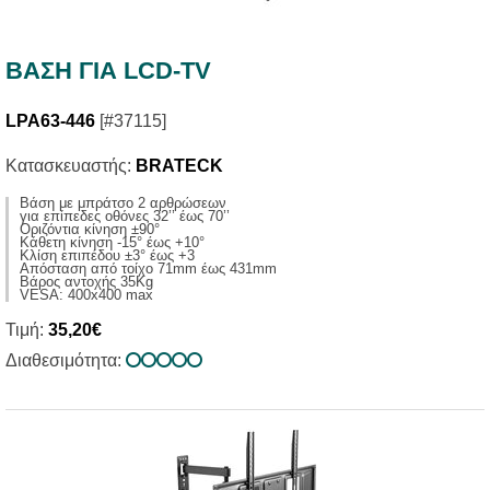
ΒΑΣΗ ΓΙΑ LCD-TV
LPA63-446
[#37115]
Κατασκευαστής:
BRATECK
Βάση με μπράτσο 2 αρθρώσεων
για επίπεδες οθόνες 32’’ έως 70’’
Οριζόντια κίνηση ±90°
Κάθετη κίνηση -15° έως +10°
Κλίση επιπέδου ±3° έως +3
Απόσταση από τοίχο 71mm έως 431mm
Βάρος αντοχής 35Kg
VESA: 400x400 max
Τιμή:
35,20€
Διαθεσιμότητα: