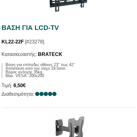
ΒΑΣΗ ΓΙΑ LCD-TV
KL22-22F
[#23278]
Κατασκευαστής:
BRATECK
Βάση για επίπεδες οθόνες 23‘‘ έως 42΄΄
Απόσταση από τον τοίχο 19.5mm
Βάρος αντοχής 35kg
Max. VESA: 200x200
Τιμή:
6,50€
Διαθεσιμότητα: