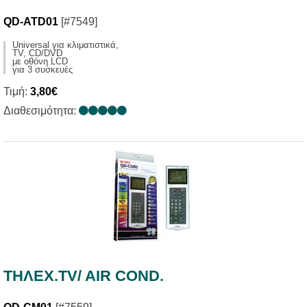
QD-ATD01
[#7549]
Universal για κλιματιστικά,
TV, CD/DVD
με οθόνη LCD
για 3 συσκευές
Τιμή:
3,80€
Διαθεσιμότητα:
ΤΗΛΕΧ.ΤV/ AIR COND.